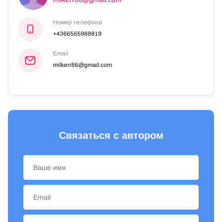
Номер телефона
+4366565988919
Email
milkerr86@gmail.com
Связаться с автором