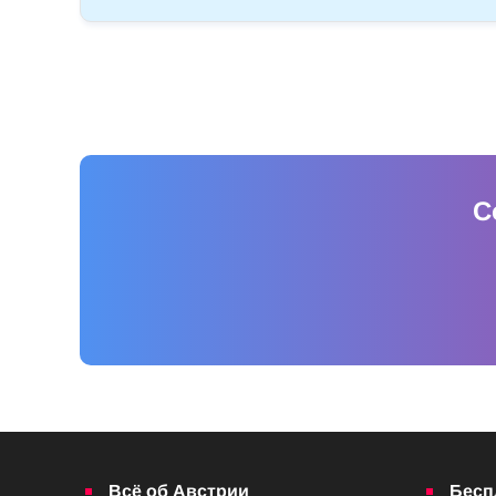
С
Всё об Австрии
Бесп