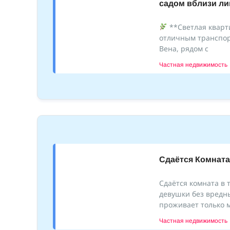
садом вблизи ли
**Светлая кварти
отличным транспо
Вена, рядом с
Частная недвижимость
Сдаëтся Комнат
Сдаëтся комната в 
девушки без вредн
проживает только 
Частная недвижимость