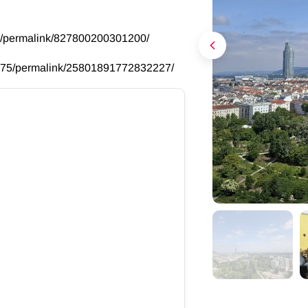
0/permalink/827800200301200/
575/permalink/25801891772832227/