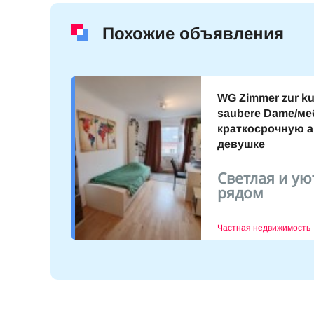
Похожие объявления
WG Zimmer zur kur
saubere Dame/ме
краткосрочную 
в 3
девушке
тро 1
Светлая и ую
9.10.2023
рядом
Частная недвижимость