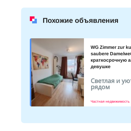
Похожие объявления
WG Zimmer zur kur
saubere Dame/ме
краткосрочную 
в 3
девушке
тро 1
Светлая и ую
9.10.2023
рядом
Частная недвижимость