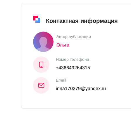
Контактная информация
Автор публикации
Ольга
Номер телефона
+436649264315
Email
inna170279@yandex.ru