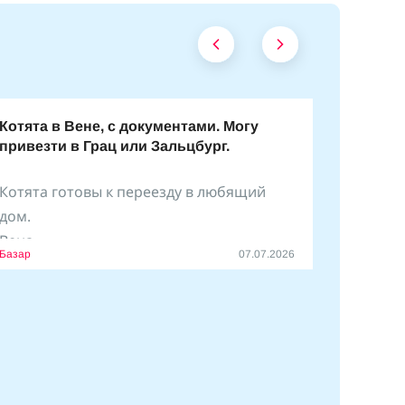
Котята в Вене, с документами. Могу
привезти в Грац или Зальцбург.
Котята готовы к переезду в любящий
дом.
Вена.
Базар
07.07.2026
По договоренности могу привезти на
свое машине