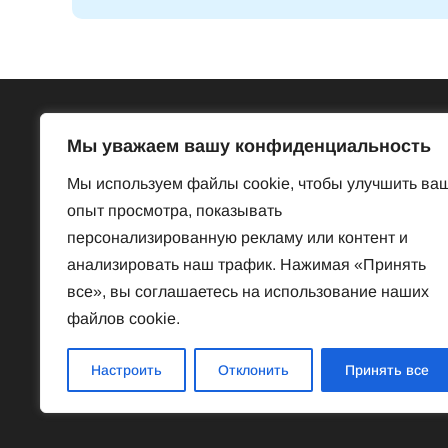
Всё об Австрии
Бесп
Мы уважаем вашу конфиденциальность
Достопримечательности
Базар
Мы используем файлы cookie, чтобы улучшить ва
Законы и порядки
Знакомст
опыт просмотра, показывать
Нравы и обычаи
Предлож
персонализированную рекламу или контент и
История
Услуги
анализировать наш трафик. Нажимая «Принять
Наука
Частная 
все», вы соглашаетесь на использование наших
Культура
файлов cookie.
Спорт
Знаменитые австрийцы
Настроить
Отклонить
Принять все
Соотечественники в Австрии