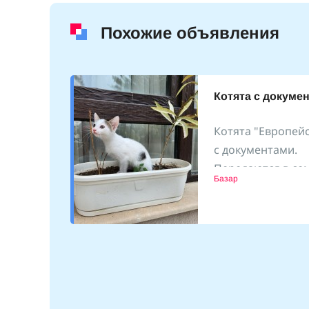
Похожие объявления
ptions
Котята с докуме
Котята "Европей
с документами.
Передаются в сем
2.09.2025
Базар
месяцев. Есть де