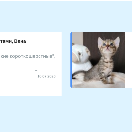
нтами, Вена
ские короткошерстные",
ью в возрасте 3
10.07.2026
вочки и