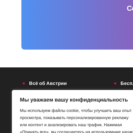
С
Всё об Австрии
Бесп
Достопримечательности
Базар
Мы уважаем вашу конфиденциальность
Законы и порядки
Знакомст
Нравы и обычаи
Предлож
Мы используем файлы cookie, чтобы улучшить ваш опыт
просмотра, показывать персонализированную рекламу
История
Услуги
или контент и анализировать наш трафик. Нажимая
Наука
Частная 
«Принять все», вы соглашаетесь на использование наши