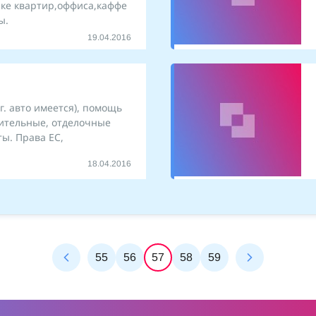
рке квартир,оффиса,каффе
ы.
19.04.2016
г. авто имеется), помощь
оительные, отделочные
ы. Права ЕС,
18.04.2016
55
56
57
58
59