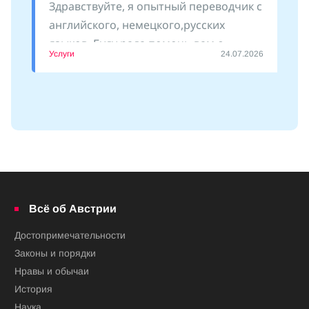
Здравствуйте, я опытный переводчик с
английского, немецкого,русских
языков. Буду рада помочь вам с
Услуги
24.07.2026
оформлением документов, сопровожу
Всё об Австрии
Достопримечательности
Законы и порядки
Нравы и обычаи
История
Наука