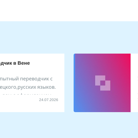
дчик в Вене
опытный переводчик с
ецкого,русских языков.
ь вам с оформлением
24.07.2026
ровожу