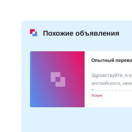
Похожие объявления
Опытный перево
Здравствуйте, я 
английского, нем
ет, а
Буду рада помоч
Услуги
документов, соп
2.01.2026