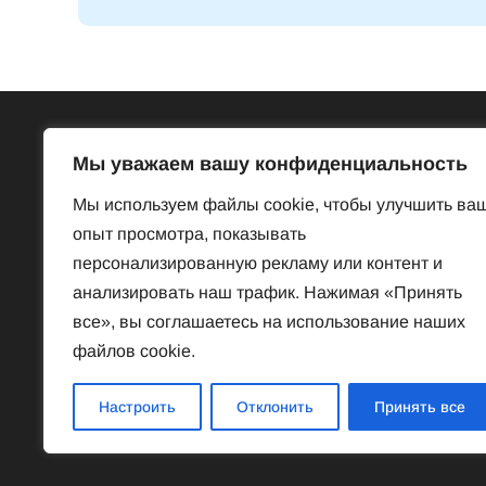
Всё об Австрии
Бесп
Мы уважаем вашу конфиденциальность
Достопримечательности
Базар
Мы используем файлы cookie, чтобы улучшить ва
Законы и порядки
Знакомст
опыт просмотра, показывать
Нравы и обычаи
Предлож
персонализированную рекламу или контент и
История
Услуги
анализировать наш трафик. Нажимая «Принять
Наука
Частная 
все», вы соглашаетесь на использование наших
Культура
файлов cookie.
Спорт
Знаменитые австрийцы
Настроить
Отклонить
Принять все
Соотечественники в Австрии