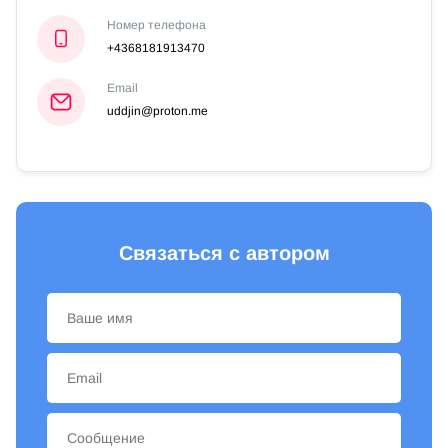
Номер телефона
+4368181913470
Email
uddjin@proton.me
Связаться с автором