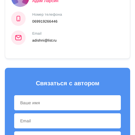
Адам Ларсин
Номер телефона
069919266446
Email
adishni@list.ru
Связаться с автором