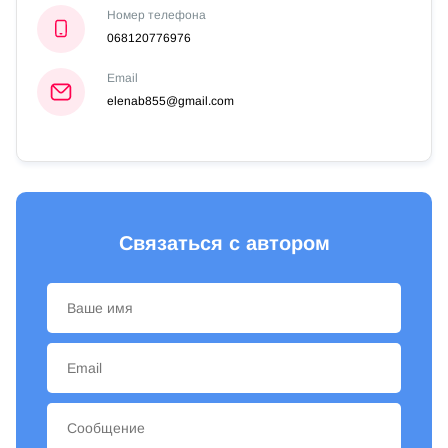
Номер телефона
068120776976
Email
elenab855@gmail.com
Связаться с автором