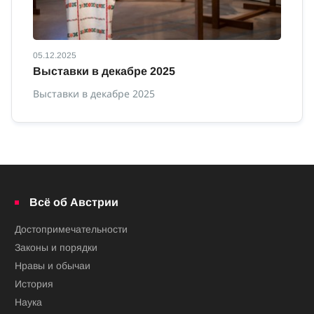
05.12.2025
12
Выставки в декабре 2025
В
Выставки в декабре 2025
Вы
Всё об Австрии
Достопримечательности
Законы и порядки
Нравы и обычаи
История
Наука