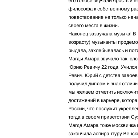
его голосе звучали ярость и 
философа к собственному расс
повествование не только нена
своего места в жизни.
Наконец зазвучала музыка! В
возрасту) музыканты продемо
рыдала, захлебывалась и пот
Магды Амара звучало так, сло
Юрию Ревичу 22 года. Учился 
Ревич. Юрий с детства завое
получил диплом и знак отлич
мы желаем отметить исключит
достижений в карьере, котор
России, что послужит укрепл
тогда в своем приветствии Су
Магда Амара тоже москвичка и
закончила аспирантуру Венско