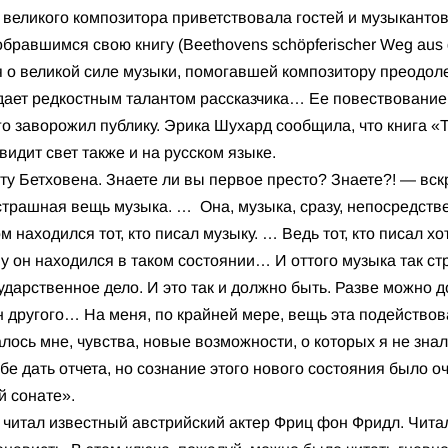
 великого композитора приветствовала гостей и музыкантов
равшимся свою книгу (Beethovens schöpferischer Weg aus de
 о великой силе музыки, помогавшей композитору преодоле
ает редкостным талантом рассказчика… Ее повествование 
о заворожил публику. Эрика Шухард сообщила, что книга «
видит свет также и на русском языке.
у Бетховена. Знаете ли вы первое престо? Знаете?! — вскр
трашная вещь музыка. … Она, музыка, сразу, непосредстве
 находился тот, кто писал музыку. … Ведь тот, кто писал х
му он находился в таком состоянии… И оттого музыка так ст
ударственное дело. И это так и должно быть. Разве можно до
н другого… На меня, по крайней мере, вещь эта подействов
лось мне, чувства, новые возможности, о которых я не знал 
себе дать отчета, но сознание этого нового состояния было 
й сонате».
 читал известный австрийский актер Фриц фон Фридл. Чита