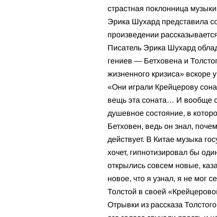
страстная поклонница музыки
Эрика Шухард представила соб
произведении рассказывается
Писатель Эрика Шухард облад
гениев — Бетховена и Толстог
жизненного кризиса» вскоре у
«Они играли Крейцерову сонат
вещь эта соната… И вообще с
душевное состояние, в котором
Бетховен, ведь он знал, поче
действует. В Китае музыка гос
хочет, гипнотизировал бы оди
открылись совсем новые, каза
новое, что я узнал, я не мог 
Толстой в своей «Крейцерово
Отрывки из рассказа Толстого