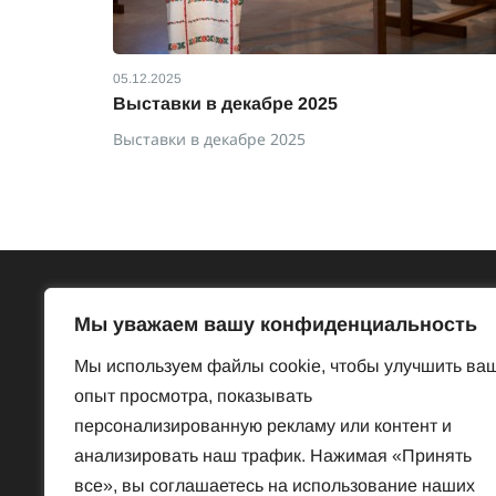
05.12.2025
Выставки в декабре 2025
Выставки в декабре 2025
Всё об Австрии
Бесп
Мы уважаем вашу конфиденциальность
Достопримечательности
Базар
Мы используем файлы cookie, чтобы улучшить ва
Законы и порядки
Знакомст
опыт просмотра, показывать
Нравы и обычаи
Предлож
персонализированную рекламу или контент и
История
Услуги
анализировать наш трафик. Нажимая «Принять
Наука
Частная 
все», вы соглашаетесь на использование наших