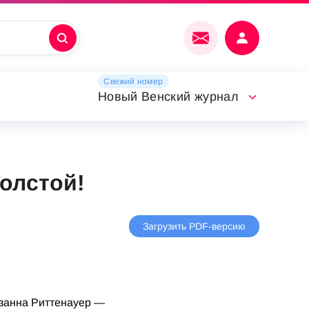
Свежий номер
Новый Венский журнал
олстой!
Загрузить PDF-версию
узанна Риттенауер —