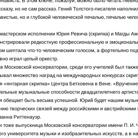
ненависть. В этом ключе, пожалуй, можно было читать гневн
казу, но не сам рассказ. Гений Толстого-писателя наполнил
вистью, но и глубокой человеческой печалью, печалью чело
 мастерском исполнении Юрия Ревича (скрипка) и Магды Ам
нстрировали редкостную профессиональную и эмоциональн
ом шептала что-то человеческим голосом, а фортепьяно под
вно играл целый оркестр.
в Московской консерватории, среди его учителей был также
вывал множество наград на международных конкурсах скрип
ия «янтарная скрипка» Центра Бетховена в Вене. «Вручени
ельные музыкальные способности двадцатилетнего артиста
ая обещает быть весьма успешной. Юрий будет нашим музы
ению творческих связей между российскими и австрийскими
занна Риттенауэр.
 тоже выпускница Московской консерватории имени П. И. Ч
го университета музыки и изобразительных искусств, а в 