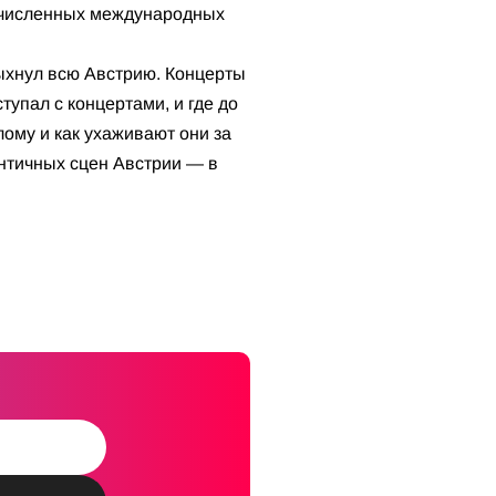
гочисленных международных
лыхнул всю Австрию. Концерты
ступал с концертами, и где до
лому и как ухаживают они за
нтичных сцен Австрии — в