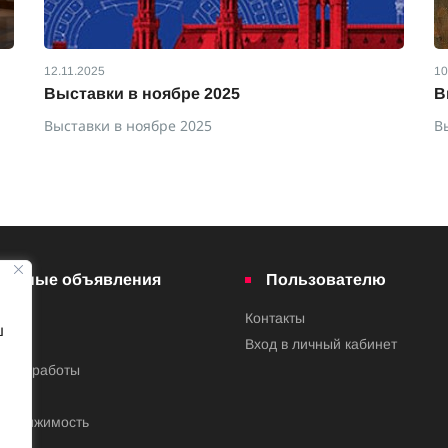
12.11.2025
10
Выставки в ноябре 2025
В
Выставки в ноябре 2025
В
латные объявления
Пользователю
Контакты
ш
ва
Вход в личный кабинет
ения работы
недвижимость