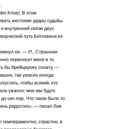
.
r Krise). В этом
вать жестокие удары судьбы.
о внутренней связи двух
Творческий путь Бетховена из
икнул он. — У!.. Страшная
нно переносит меня в то
оть бы Крейцерову сонату, —
рашно, так ужасно иногда
пустить, чтобы всякий, кто
ала ужасно; мне как будто
до сих пор. Что такое было то
очень радостно», — писал Лев
л темпераментно, страстно, в