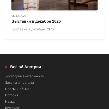
05.12.2025
12
Выставки в декабре 2025
В
Выставки в декабре 2025
Вы
Всё об Австрии
Достопримечательности
Законы и порядки
Нравы и обычаи
История
Наука
Культура