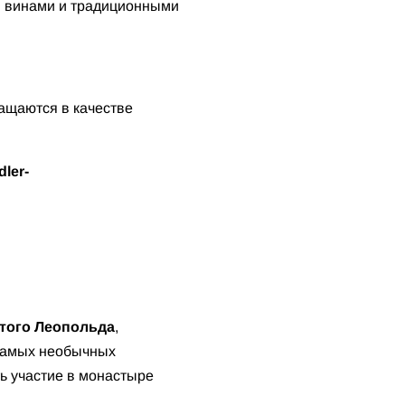
ми винами и традиционными
ращаются в качестве
dler-
того Леопольда
,
 самых необычных
ть участие в монастыре