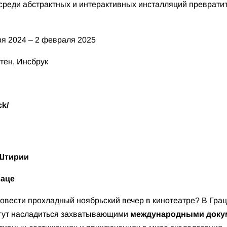
 среди абстрактных и интерактивных инсталляций преврати
я 2024 – 2 февраля 2025
ен, Инсбрук
ck/
 Штирии
раце
ровести прохладный ноябрьский вечер в кинотеатре? В Гра
могут насладиться захватывающими
международными доку