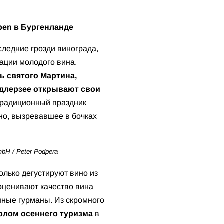
oben в Бургенланде
следние грозди винограда,
тации молодого вина.
ь святого Мартина,
длерзее открывают свои
традиционный праздник
ино, вызревавшее в бочках
bH / Peter Podpera
олько дегустируют вино из
 оценивают качество вина
инные гурманы. Из скромного
волом осеннего туризма
в