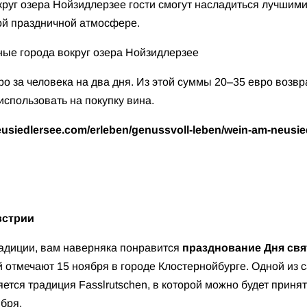
округ озера Нойзидлерзее гости смогут насладиться лучши
ой праздничной атмосфере.
ые города вокруг озера Нойзидлерзее
вро за человека на два дня. Из этой суммы 20–35 евро возв
спользовать на покупку вина.
eusiedlersee.com/erleben/genussvoll-leben/wein-am-neusie
встрии
адиции, вам наверняка понравится
празднование Дня свя
й отмечают 15 ноября в городе Клостернойбурге. Одной из
тся традиция Fasslrutschen, в которой можно будет приня
ября.