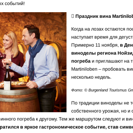
ых событий!
 Праздник вина Martinil
Когда на лозах остаются по
наступает время для дегус
Примерно 11 ноября,
в
Ден
виноделы региона Нойзи
погреба
и приглашают на 
Martiniloben – пробовать в
несколько недель.
Фото: © Burgenland Tourismus Gm
По традиции виноделы не т
собственного урожая, но и
винного погреба к другому. Тем же маршрутом следуют и в
вратился в яркое гастрономическое событие, став сим