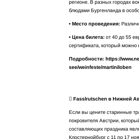
регионе. В разных городах в
блюдами Бургенланда в особ
• Место проведения:
Различн
• Цена билета:
от 40 до 55 е
сертификата, который можно и
Подробности:
https://www.n
see/weinfeste/martiniloben
 Fasslrutschen в Нижней А
Если вы цените старинные тр
покровителя Австрии, которы
составляющих праздника являе
Клостернойбург с 11 по 17 но