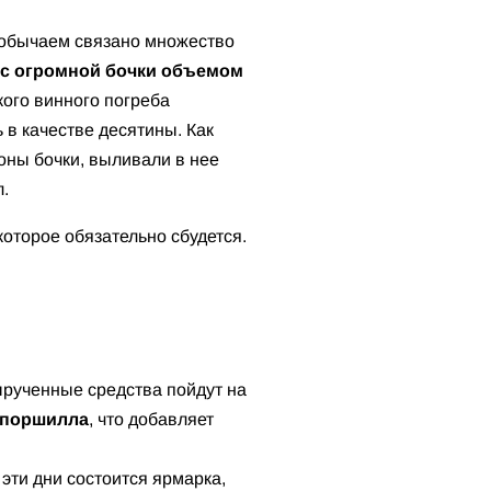
обычаем связано множество
 с
огромной бочки объемом
кого винного погреба
 в качестве десятины. Как
оны бочки, выливали в нее
л.
 которое обязательно сбудется.
Вырученные средства пойдут на
Споршилла
, что добавляет
эти дни состоится ярмарка,