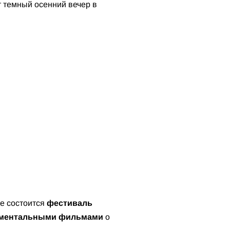
т темный осенний вечер в
це состоится
фестиваль
ментальными фильмами
о