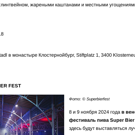
 глинтвейном, жареными каштанами и местными угощениями
18
tadl в монастыре Клостернойбург, Stiftplatz 1, 3400 Klosterne
IER FEST
Фото: © Superbierfest
8 и 9 ноября 2024 года
в вен
фестиваль пива Super Bier
здесь будут выставляться л