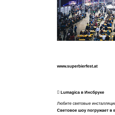
www.superbierfest.at
 Lumagica в Инсбруке
Любите световые инсталляции
Световое шоу погружает в