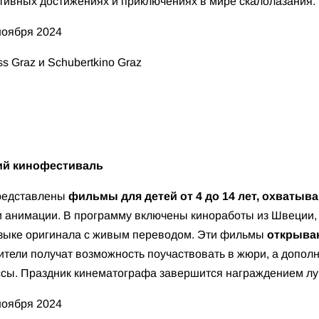
тивных достижениях и приключениях в мире скалолазания.
ноября 2024
s Graz и Schubertkino Graz
ий кинофестиваль
представлены
фильмы для детей от 4 до 14 лет, охваты
и анимации. В программу включены киноработы из Швеции, 
языке оригинала с живым переводом. Эти фильмы
открываю
рители получат возможность поучаствовать в жюри, а допо
ссы. Праздник кинематографа завершится награждением л
ноября 2024