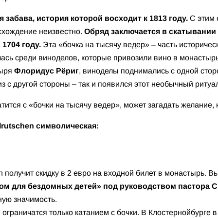
я забава, история которой восходит к 1813 году.
С этим 
исхождение неизвестно.
Обряд заключается в скатывании
 1704 году.
Эта «бочка на тысячу ведер» – часть историчес
ась среди виноделов, которые привозили вино в монастырь
ыря
Флоридус Рёриг
, виноделы поднимались с одной стор
из с другой стороны – так и появился этот необычный ритуа
атится с «бочки на тысячу ведер», может загадать желание,
lrutschen символическая:
n получит скидку в 2 евро на входной билет в монастырь. 
ом для бездомных детей» под руководством пастора 
ую значимость.
граничатся только катанием с бочки. В Клостернойбурге в 