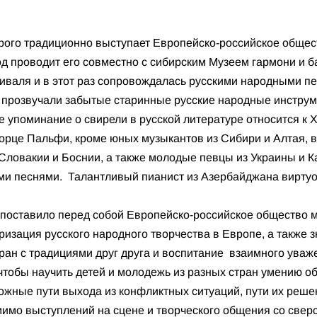
рого традиционно выступает Европейско-российское обще
од проводит его совместно с сибирским Музеем гармони и б
валя и в этот раз сопровождалась русскими народными пе
, прозвучали забытые старинные русские народные инструме
е упоминание о свирели в русской литературе относится к XI
дворце Пальфи, кроме юных музыкантов из Сибири и Алтая,
Словакии и Боснии, а также молодые певцы из Украины и К
ми песнями. Талантливый пианист из Азербайджана вирту
 поставило перед собой Европейско-российское общество 
ризация русского народного творчества в Европе, а также 
ран с традициями друг друга и воспитание взаимного уваж
 чтобы научить детей и молодежь из разных стран умению о
ожные пути выхода из конфликтных ситуаций, пути их реше
мимо выступлений на сцене и творческого общения со свер