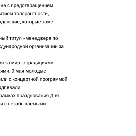
зана с предотвращением
витием толерантности,
ождающие, которые тоже
тный титул «менеджера по
ждународной организации за
я за мир, с традициями,
еями. 9 мая молодые
пили с концертной программой
одпевали.
 рамках празднования Дня
али с незабываемыми