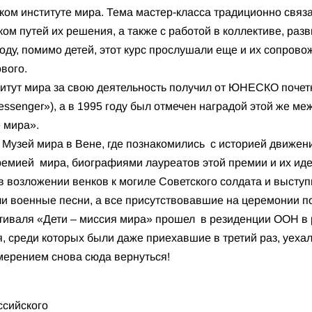
ком институте мира. Тема мастер-класса традиционно свя
ом путей их решения, а также с работой в коллективе, раз
году, помимо детей, этот курс прослушали еще и их сопров
вого.
титут мира за свою деятельность получил от ЮНЕСКО поче
ssenger»), а в 1995 году был отмечен наградой этой же ме
 мира».
 Музей мира в Вене, где познакомились с историей движени
емией мира, биографиями лауреатов этой премии и их ид
 возложении венков к могиле Советского солдата и высту
ли военные песни, а все присутствовавшие на церемонии п
тиваля «Дети – миссия мира» прошел в резиденции ООН в
, среди которых были даже приехавшие в третий раз, уех
мерением снова сюда вернуться!
ссийского