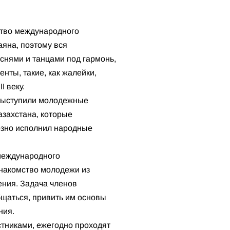
ство международного
аяна, поэтому вся
снями и танцами под гармонь,
нты, такие, как жалейки,
I веку.
 выступили молодежные
азахстана, которые
озно исполнил народные
международного
знакомство молодежи из
ения. Задача членов
бщаться, привить им основы
ния.
стниками, ежегодно проходят