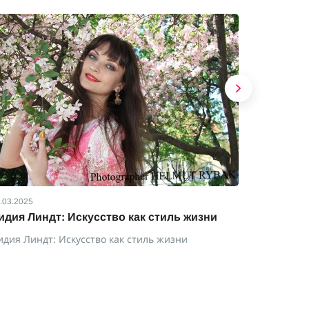
.03.2025
01.12.2024
идия Линдт: Искусство как стиль жизни
Татьяна 
сердцем
идия Линдт: Искусство как стиль жизни
Татьяна Р