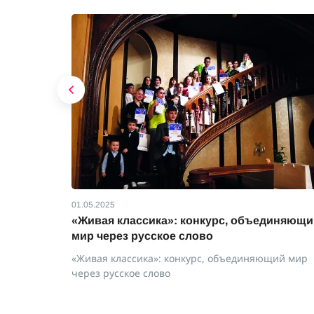
01.05.2025
ервью с
«Живая классика»: конкурс, объединяющи
м, в
мир через русское слово
трителем
«Живая классика»: конкурс, объединяющий мир
через русское слово
 с Ириной
е время