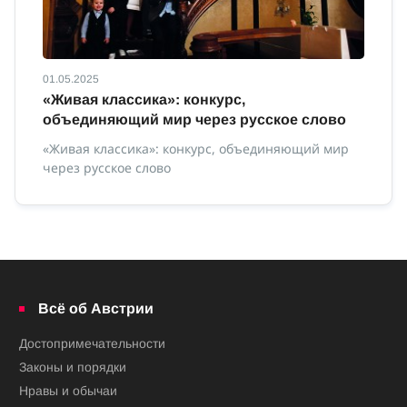
01.05.2025
01
с
«Живая классика»: конкурс,
И
объединяющий мир через русское слово
Ин
«Живая классика»: конкурс, объединяющий мир
через русское слово
ной
Всё об Австрии
Достопримечательности
Законы и порядки
Нравы и обычаи