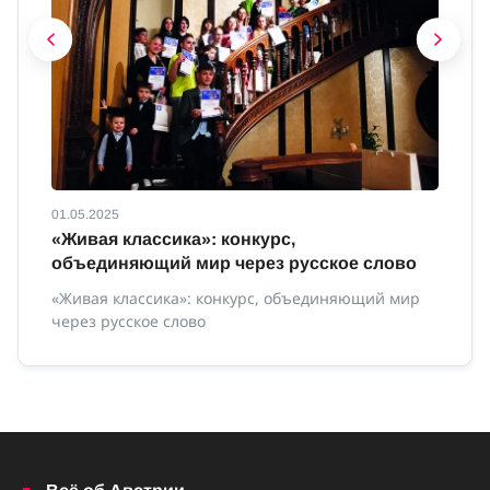
01.05.2025
01
с
«Живая классика»: конкурс,
И
объединяющий мир через русское слово
Ин
«Живая классика»: конкурс, объединяющий мир
через русское слово
ной