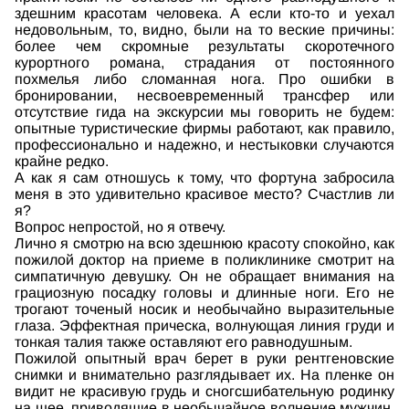
здешним красотам человека. А если кто-то и уехал
недовольным, то, видно, были на то веские причины:
более чем скромные результаты скоротечного
курортного романа, страдания от постоянного
похмелья либо сломанная нога. Про ошибки в
бронировании, несвоевременный трансфер или
отсутствие гида на экскурсии мы говорить не будем:
опытные туристические фирмы работают, как правило,
профессионально и надежно, и нестыковки случаются
крайне редко.
А как я сам отношусь к тому, что фортуна забросила
меня в это удивительно красивое место? Счастлив ли
я?
Вопрос непростой, но я отвечу.
Лично я смотрю на всю здешнюю красоту спокойно, как
пожилой доктор на приеме в поликлинике смотрит на
симпатичную девушку. Он не обращает внимания на
грациозную посадку головы и длинные ноги. Его не
трогают точеный носик и необычайно выразительные
глаза. Эффектная прическа, волнующая линия груди и
тонкая талия также оставляют его равнодушным.
Пожилой опытный врач берет в руки рентгеновские
снимки и внимательно разглядывает их. На пленке он
видит не красивую грудь и сногсшибательную родинку
на шее, приводящие в необычайное волнение мужчин,