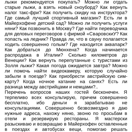
лыжи рекомендуется покупать? Можно ли отдать
старые лыжи, а взять новый сноуборд? Как вернуть
налог такс-фри? Как получить скидку на инструктора?
Где самый лучший спортивный магазин? Есть ли в
Майерхофене детский сад? Можно ли получить услуги
няни? Как позвонить в Москву? Где найти переводчика
для деловых переговоров с фирмой «СваровскиУ? Как
попасть на ледник? Правда ли, что в сауну полагается
ходить совершенно голым? Где находится аквапарк?
Как добраться до Мюнхена? Когда начинается
распродажа в Италии? Сколько километров до
Венеции? Как вернуть перепутанные с туристами из
Золля лыжи? Какая погода ожидается завтра? Можно
ли помочь найти видеокамеру, которую случайно
забыли в поезде? Как приобрести австрийскую сим-
карту? Когда ночное катание на санях? Есть ли
разница между австрийцами и немцами?..
Перечень вопросов наших гостей бесконечен. Я
терпеливо всех консультирую, причем совершенно
бесплатно, ибо деньги я зарабатываю не
консультациями. Совершенно безвозмездно я даю
нужные адреса, нахожу няню, звоню по просьбам в
отели и резервирую рестораны. Я мастерски
разыскиваю и возвращаю в Майерхофен оставленные
в поездах и автобусах вещи, помогаю решать