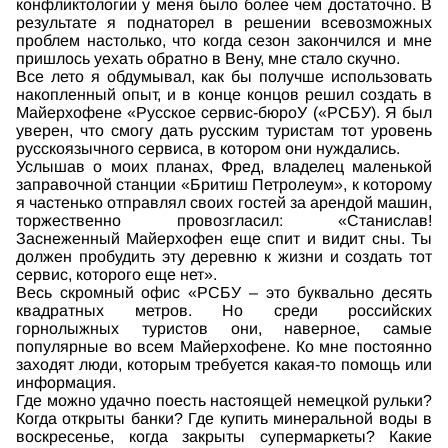
конфликтологии у меня было более чем достаточно. В
результате я поднаторел в решении всевозможных
проблем настолько, что когда сезон закончился и мне
пришлось уехать обратно в Вену, мне стало скучно.
Все лето я обдумывал, как бы получше использовать
накопленный опыт, и в конце концов решил создать в
Майерхофене «Русское сервис-бюроУ («РСБУ). Я был
уверен, что смогу дать русским туристам тот уровень
русскоязычного сервиса, в котором они нуждались.
Услышав о моих планах, Фред, владелец маленькой
заправочной станции «Бритиш Петролеум», к которому
я частенько отправлял своих гостей за арендой машин,
торжественно провозгласил: «Станислав!
Заснеженный Майерхофен еще спит и видит сны. Ты
должен пробудить эту деревню к жизни и создать тот
сервис, которого еще нет».
Весь скромный офис «РСБУ – это буквально десять
квадратных метров. Но среди российских
горнолыжных туристов они, наверное, самые
популярные во всем Майерхофене. Ко мне постоянно
заходят люди, которым требуется какая-то помощь или
информация.
Где можно удачно поесть настоящей немецкой рульки?
Когда открыты банки? Где купить минеральной воды в
воскресенье, когда закрыты супермаркеты? Какие