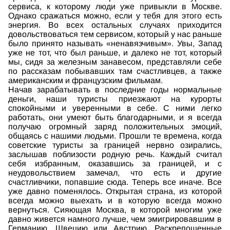
сервиса, к которому люди уже привыкли в Москве.
Однако сражаться можно, если у тебя для этого есть
энергия. Во всех остальных случаях приходится
довольствоваться тем сервисом, который у нас раньше
было принято называть «ненавязчивым». Увы, Запад
уже не тот, что был раньше, и далеко не тот, который
мы, сидя за железным занавесом, представляли себе
по рассказам побывавших там счастливцев, а также
американским и французским фильмам.
Начав зарабатывать в последние годы нормальные
деньги, наши туристы приезжают на курорты
спокойными и уверенными в себе. С ними легко
работать, они умеют быть благодарными, и я всегда
получаю огромный заряд положительных эмоций,
общаясь с нашими людьми. Прошли те времена, когда
советские туристы за границей нервно озирались,
заслышав поблизости родную речь. Каждый считал
себя избранным, оказавшись за границей, и с
неудовольствием замечал, что есть и другие
счастливчики, попавшие сюда. Теперь все иначе. Все
уже давно поменялось. Открытая страна, из которой
всегда можно выехать и в которую всегда можно
вернуться. Сияющая Москва, в которой многим уже
давно живется намного лучше, чем эмигрировавшим в
Германию, Швецию или Австрию. Раскрепощенные