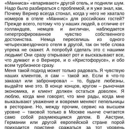
«Манниса» «впаривают» другой отель, и подняли шум.
Надо было разбираться с проблемой, и я уже знал, как.
Почему Вернер всегда стонал, когда у него не хватало
номеров в отеле «Маннис» для российских гостей?
Прежде всего, потому что у наших людей, в отличие от
голландцев, немцев и англичан, наблюдается
гипертрофированное чувство собственного
достоинства. Немца переселишь из одного
четырехзвездочного отеля в другой, так он тебе слова
упрека не скажет. А попробуй сделать это с нашими
людьми! Они сразу открывают рот и высказывают все,
что думают и о Вернере, и о «Кристофорусе», и обо
всем турбизнесе сразу.
Меня такой подход может только радовать. Я чувствую
наших клиентов, я сам – такой же. Если я что-то
заказал или забронировал – то, будьте любезны,
выдайте мне это. В конце концов, кругом – рыночная
экономика, и клиент должен остаться доволен. Я
люблю, когда мне говорят, что мне рады, когда мне
выказывают уважение и вовремя меняют пепельницы
в ресторане. Но, между прочим, сервис на высшем
уровне – таковой только в Москве нынче считается
само собой разумеющимся делом. В Австрии,
Германии или другой европейской стране порой
приходится поистине сражаться за тот уровень