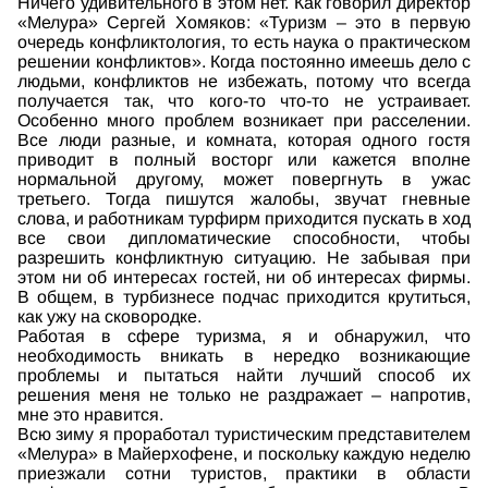
Ничего удивительного в этом нет. Как говорил директор
«Мелура» Сергей Хомяков: «Туризм – это в первую
очередь конфликтология, то есть наука о практическом
решении конфликтов». Когда постоянно имеешь дело с
людьми, конфликтов не избежать, потому что всегда
получается так, что кого-то что-то не устраивает.
Особенно много проблем возникает при расселении.
Все люди разные, и комната, которая одного гостя
приводит в полный восторг или кажется вполне
нормальной другому, может повергнуть в ужас
третьего. Тогда пишутся жалобы, звучат гневные
слова, и работникам турфирм приходится пускать в ход
все свои дипломатические способности, чтобы
разрешить конфликтную ситуацию. Не забывая при
этом ни об интересах гостей, ни об интересах фирмы.
В общем, в турбизнесе подчас приходится крутиться,
как ужу на сковородке.
Работая в сфере туризма, я и обнаружил, что
необходимость вникать в нередко возникающие
проблемы и пытаться найти лучший способ их
решения меня не только не раздражает – напротив,
мне это нравится.
Всю зиму я проработал туристическим представителем
«Мелура» в Майерхофене, и поскольку каждую неделю
приезжали сотни туристов, практики в области