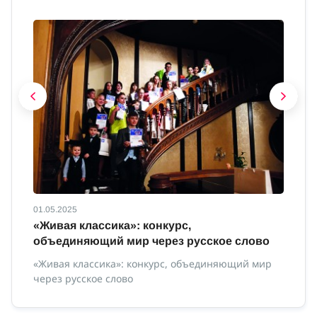
01.05.2025
01
с
«Живая классика»: конкурс,
И
объединяющий мир через русское слово
Ин
«Живая классика»: конкурс, объединяющий мир
через русское слово
ной