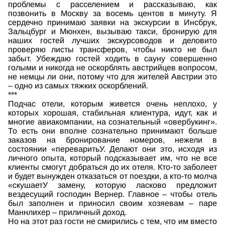
проблемы с расселением и рассказываю, как
позвонить в Москву за восемь центов в минуту. Я
сердечно принимаю заявки на экскурсии в Инсбрук,
Зальцбург и Мюнхен, вызываю такси, бронирую для
наших гостей лучших экскурсоводов и деловито
проверяю листы трансферов, чтобы никто не был
забыт. Убеждаю гостей ходить в сауну совершенно
голыми и никогда не оскорблять австрийцев вопросом,
не немцы ли они, потому что для жителей Австрии это
– одно из самых тяжких оскорблений.
***
Подчас отели, которым живется очень неплохо, у
которых хорошая, стабильная клиентура, идут, как и
многие авиакомпании, на сознательный «овербукинг».
То есть они вполне сознательно принимают больше
заказов на бронирование номеров, нежели в
состоянии «переваритьУ. Делают они это, исходя из
личного опыта, который подсказывает им, что не все
клиенты смогут добраться до их отеля. Кто-то заболеет
и будет вынужден отказаться от поездки, а кто-то молча
«скушаетУ замену, которую ласково предложит
вездесущий господин Вернер. Главное – чтобы отель
был заполнен и приносил своим хозяевам – паре
Маннлихер – приличный доход.
Но на этот раз гости не смирились с тем, что им вместо