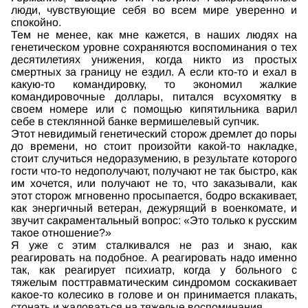
люди, чувствующие себя во всем мире уверенно и
спокойно.
Тем не менее, как мне кажется, в наших людях на
генетическом уровне сохраняются воспоминания о тех
десятилетиях унижения, когда никто из простых
смертных за границу не ездил. А если кто-то и ехал в
какую-то командировку, то экономил жалкие
командировочные доллары, питался всухомятку в
своем номере или с помощью кипятильника варил
себе в стеклянной банке вермишелевый супчик.
Этот невидимый генетический сторож дремлет до поры
до времени, но стоит произойти какой-то накладке,
стоит случиться недоразумению, в результате которого
гости что-то недополучают, получают не так быстро, как
им хочется, или получают не то, что заказывали, как
этот сторож мгновенно просыпается, бодро вскакивает,
как энергичный ветеран, дежурящий в военкомате, и
звучит сакраментальный вопрос: «Это только к русским
такое отношение?»
Я уже с этим сталкивался не раз и знаю, как
реагировать на подобное. А реагировать надо именно
так, как реагирует психиатр, когда у больного с
тяжелым посттравматическим синдромом соскакивает
какое-то колесико в голове и он принимается плакать,
стонать и жаловаться на тяжелые воспоминания.