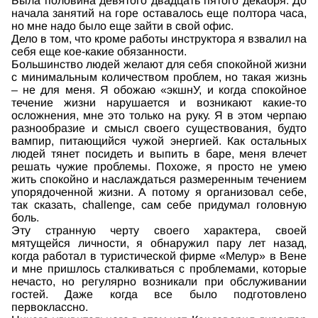
Была половина девятого двадцать пятого декабря. До
начала занятий на горе оставалось еще полтора часа,
но мне надо было еще зайти в свой офис.
Дело в том, что кроме работы инструктора я взвалил на
себя еще кое-какие обязанности.
Большинство людей желают для себя спокойной жизни
с минимальным количеством проблем, но такая жизнь
– не для меня. Я обожаю «экшнУ, и когда спокойное
течение жизни нарушается и возникают какие-то
осложнения, мне это только на руку. Я в этом черпаю
разнообразие и смысл своего существования, будто
вампир, питающийся чужой энергией. Как остальных
людей тянет посидеть и выпить в баре, меня влечет
решать чужие проблемы. Похоже, я просто не умею
жить спокойно и наслаждаться размеренным течением
упорядоченной жизни. А потому я организовал себе,
так сказать, challenge, сам себе придумал головную
боль.
Эту странную черту своего характера, своей
мятущейся личности, я обнаружил пару лет назад,
когда работал в туристической фирме «Мелур» в Вене
и мне пришлось сталкиваться с проблемами, которые
нечасто, но регулярно возникали при обслуживании
гостей. Даже когда все было подготовлено
первоклассно.