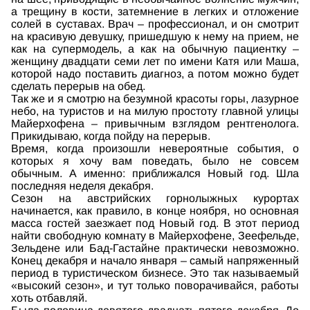
а трещину в кости, затемнение в легких и отложение
солей в суставах. Врач – профессионал, и он смотрит
на красивую девушку, пришедшую к нему на прием, не
как на супермодель, а как на обычную пациентку –
женщину двадцати семи лет по имени Катя или Маша,
которой надо поставить диагноз, а потом можно будет
сделать перерыв на обед.
Так же и я смотрю на безумной красоты горы, лазурное
небо, на туристов и на милую простоту главной улицы
Майерхофена – привычным взглядом рентгенолога.
Прикидываю, когда пойду на перерыв.
Время, когда произошли невероятные события, о
которых я хочу вам поведать, было не совсем
обычным. А именно: приближался Новый год. Шла
последняя неделя декабря.
Сезон на австрийских горнолыжных курортах
начинается, как правило, в конце ноября, но основная
масса гостей заезжает под Новый год. В этот период
найти свободную комнату в Майерхофене, Зеефельде,
Зельдене или Бад-Гастайне практически невозможно.
Конец декабря и начало января – самый напряженный
период в туристическом бизнесе. Это так называемый
«высокий сезон», и тут только поворачивайся, работы
хоть отбавляй.