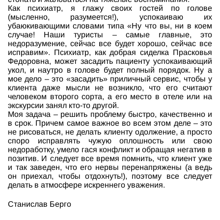
Как психиатр, я глажу своих гостей по голове
(мысленно, разумеется!), успокаиваю их
убаюкивающими словами типа «Ну что вы, ни в коем
случае! Наши туристы – самые главные, это
недоразумение, сейчас все будет хорошо, сейчас все
исправим». Психиатр, как добрая сиделка Прасковья
Федоровна, может засадить пациенту успокаивающий
укол, и наутро в голове будет полный порядок. Ну а
мое дело – это «засадить» приличный сервис, чтобы у
клиента даже мысли не возникло, что его считают
человеком второго сорта, а его место в отеле или на
экскурсии занял кто-то другой.
Моя задача – решить проблему быстро, качественно и
в срок. Причем самое важное во всем этом деле – это
не рисоваться, не делать клиенту одолжение, а просто
споро исправлять чужую оплошность или свою
недоработку, умело гася конфликт и обращая негатив в
позитив. И следует все время помнить, что клиент уже
и так заведен, что его нервы перенапряжены (а ведь
он приехал, чтобы отдохнуть!), поэтому все следует
делать в атмосфере искреннего уважения.
Станислав Берго