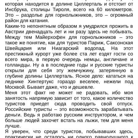
которая находится в долине Циллерталь и отстоит от
Инсбрука, столицы Тироля, всего на 60 километров.
Это – раздолье для горнолыжников, это – огромный
район для катания.
Каким-то непонятным образом я умудрился прожить в
Австрии двенадцать лет и ни разу здесь не побывать.
Между тем Майерхофен для горнолыжников – это
такое же понятие, как для туристов Париж, Саксонская
Швейцария или Ниагарский водопад. На этот
престижный курорт уже более ста лет ездят гости со
всего мира, в первую очередь немцы, англичане и
голландцы. Ну а в последние годы и русские туристы
открыли для себя эту жемчужину, затерянную в
глубине долины Циллерталь. Ясное дело: кататься на
леднике Хинтертукс гораздо веселее, нежели под
Москвой. Бывает даже, что и дешевле.
Меня этот факт не может не радовать, ибо моя
занятость напрямую зависит от того, какое количество
туристов приедет сюда проводить свой отпуск.
Российские туристы – это возможность зарабатывать
деньги. Ведь я работаю русским инструктором, и чем
больше людей захочет встать на лыжи, тем для меня
лучше.
Я уверен, что среди туристов, побывавших здесь,
практически не осталось ни одного равнодушного к