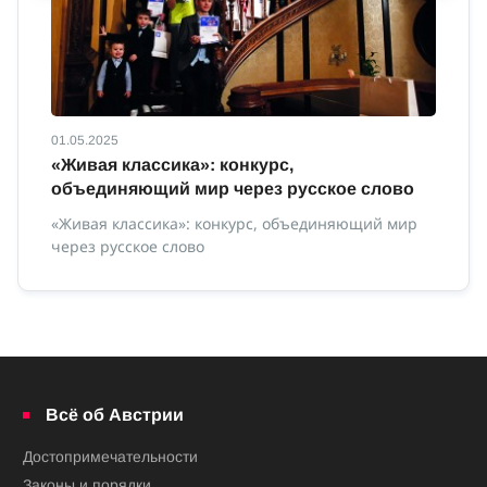
01.05.2025
01
с
«Живая классика»: конкурс,
И
объединяющий мир через русское слово
Ин
«Живая классика»: конкурс, объединяющий мир
через русское слово
ной
Всё об Австрии
Достопримечательности
Законы и порядки