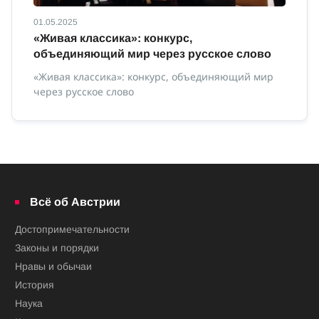
01.05.2025
01
с
«Живая классика»: конкурс,
И
объединяющий мир через русское слово
Ин
«Живая классика»: конкурс, объединяющий мир
через русское слово
ной
Всё об Австрии
Достопримечательности
Законы и порядки
Нравы и обычаи
История
Наука