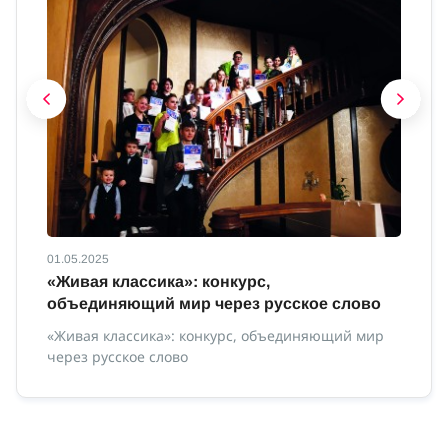
01.05.2025
01
с
«Живая классика»: конкурс,
И
объединяющий мир через русское слово
Ин
«Живая классика»: конкурс, объединяющий мир
через русское слово
ной