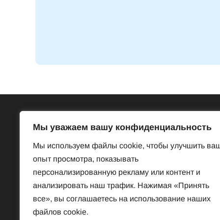
Всё об Австрии
Бесп
Мы уважаем вашу конфиденциальность
Достопримечательности
Базар
Мы используем файлы cookie, чтобы улучшить ва
Законы и порядки
Знакомст
опыт просмотра, показывать
Нравы и обычаи
Предлож
персонализированную рекламу или контент и
История
Услуги
анализировать наш трафик. Нажимая «Принять
Наука
Частная 
все», вы соглашаетесь на использование наших
Культура
файлов cookie.
Спорт