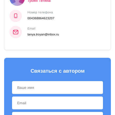
Троян Тетяна
Номер телефона
004368864623207
Email
tanya.troyan@inbox.ru
Связаться с автором