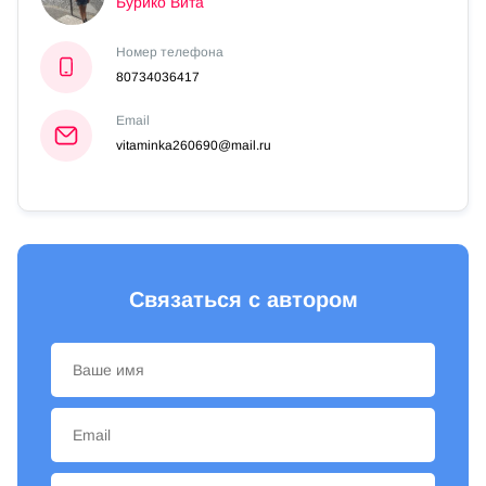
Бурико Вита
Номер телефона
80734036417
Email
vitaminka260690@mail.ru
Связаться с автором