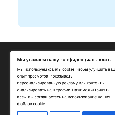
Всё об Австрии
Бесп
Мы уважаем вашу конфиденциальность
Достопримечательности
Базар
Мы используем файлы cookie, чтобы улучшить ва
Законы и порядки
Знакомст
опыт просмотра, показывать
Нравы и обычаи
Предлож
персонализированную рекламу или контент и
История
Услуги
анализировать наш трафик. Нажимая «Принять
Наука
Частная 
все», вы соглашаетесь на использование наших
Культура
файлов cookie.
Спорт
Знаменитые австрийцы