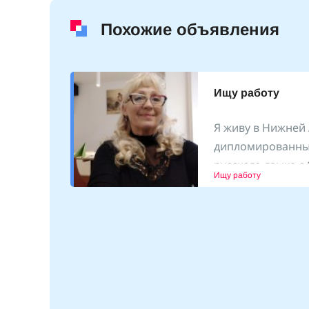
Похожие объявления
Ищу работу
опыт
Я живу в Нижней
ости
дипломированны
о,
русского языка 
0.06.2023
Ищу работу
преподавания ка