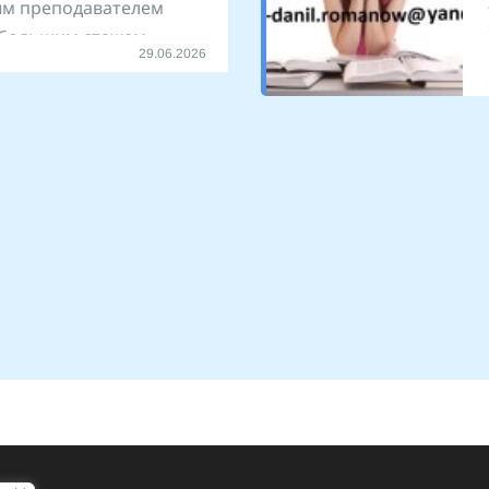
м преподавателем
с большим стажем
29.06.2026
к