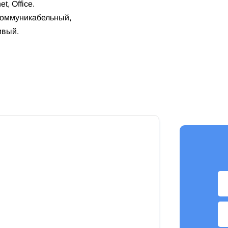
t, Office.
 коммуникабельный,
ивый.