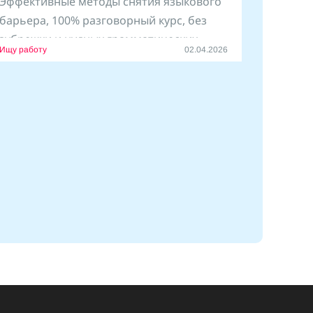
Эффективные методы снятия языкового
барьера, 100% разговорный курс, без
зубрежки и нудных грамматических
Ищу работу
02.04.2026
упражнений.
Занимаюсь