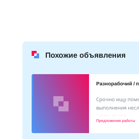
Похожие объявления
Разнорабочий / 
Срочно ищу пом
выполнения несл
(25
«муж на час»
1.10.2024
Предложения работы