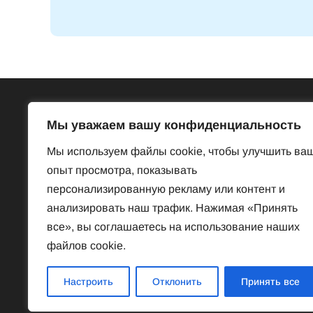
Всё об Австрии
Бесп
Мы уважаем вашу конфиденциальность
Достопримечательности
Базар
Мы используем файлы cookie, чтобы улучшить ва
Законы и порядки
Знакомст
опыт просмотра, показывать
Нравы и обычаи
Предлож
персонализированную рекламу или контент и
История
Услуги
анализировать наш трафик. Нажимая «Принять
Наука
Частная 
все», вы соглашаетесь на использование наших
Культура
файлов cookie.
Спорт
Знаменитые австрийцы
Настроить
Отклонить
Принять все
Соотечественники в Австрии