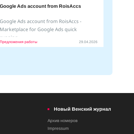
Google Ads account from RoisAccs
Google Ads account from RoisAccs -
Marketplace for Google Ads quick
running.
Предложения работы
29.04.2026
We help create
Новый Венский журнал
Архив номеров
Impressum