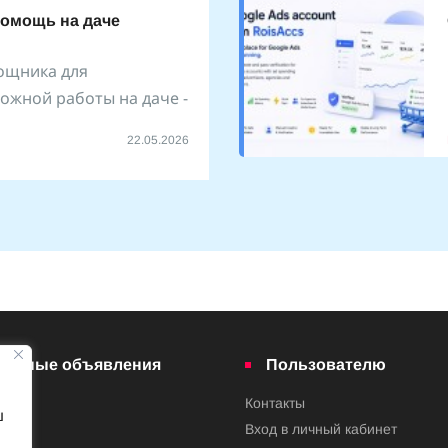
помощь на даче
ощника для
ожной работы на даче -
22.05.2026
латные объявления
Пользователю
Контакты
ш
ва
Вход в личный кабинет