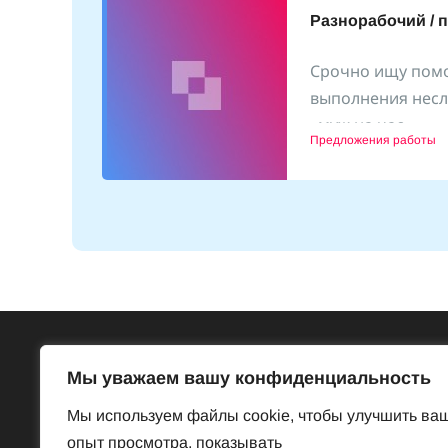
Разнорабочий / 
Срочно ищу пом
выполнения несл
(25
«муж на час»
1.10.2024
Предложения работы
Всё об Австрии
Бесп
Мы уважаем вашу конфиденциальность
Достопримечательности
Базар
Мы используем файлы cookie, чтобы улучшить ва
Законы и порядки
Знакомст
опыт просмотра, показывать