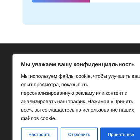
Всё об Австрии
Бесп
Мы уважаем вашу конфиденциальность
Достопримечательности
Базар
Мы используем файлы cookie, чтобы улучшить ва
Законы и порядки
Знакомст
опыт просмотра, показывать
Нравы и обычаи
Предлож
персонализированную рекламу или контент и
История
Услуги
анализировать наш трафик. Нажимая «Принять
Наука
Частная 
все», вы соглашаетесь на использование наших
Культура
файлов cookie.
Спорт
Знаменитые австрийцы
Настроить
Отклонить
Принять все
Соотечественники в Австрии