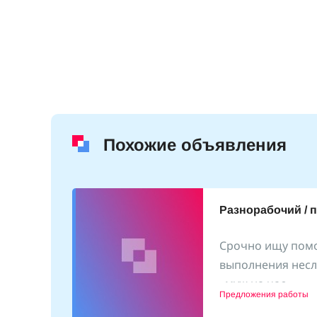
Похожие объявления
Разнорабочий / 
Срочно ищу пом
выполнения несл
(25
«муж на час»
1.10.2024
Предложения работы