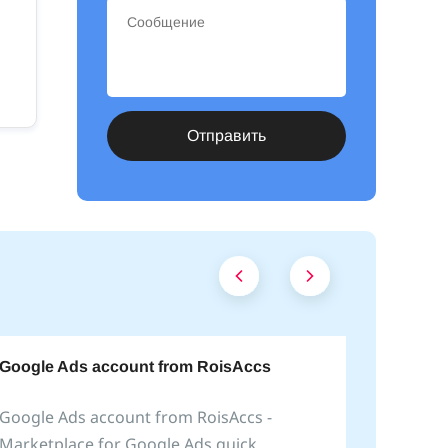
Отправить
Google Ads account from RoisAccs
Google Ads account from RoisAccs -
Marketplace for Google Ads quick