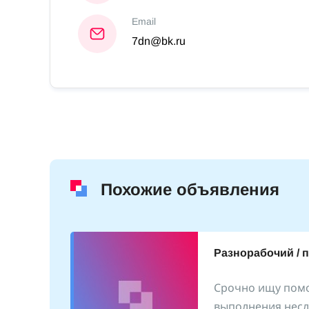
Email
7dn@bk.ru
Похожие объявления
Разнорабочий / 
Срочно ищу пом
выполнения несл