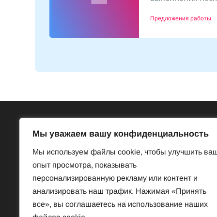
(25
«муж на час»
1.10.2024
Предложения работы
Всё об Австрии
Бесп
Мы уважаем вашу конфиденциальность
Достопримечательности
Базар
Мы используем файлы cookie, чтобы улучшить ва
Законы и порядки
Знакомст
опыт просмотра, показывать
Нравы и обычаи
Предлож
персонализированную рекламу или контент и
История
Услуги
анализировать наш трафик. Нажимая «Принять
Наука
Частная 
все», вы соглашаетесь на использование наших
Культура