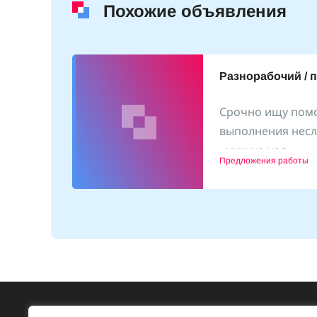
Похожие объявления
Разнорабочий / 
Срочно ищу пом
выполнения несл
(25
«муж на час»
1.10.2024
Предложения работы