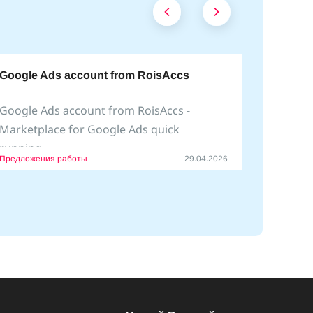
Google Ads account from RoisAccs
Google Ads account from RoisAccs -
Marketplace for Google Ads quick
running.
Предложения работы
29.04.2026
We help create