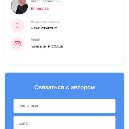
Автор публикации
Вячеслав
Номер телефона
4368120582072
Email
hurricane_94@bk.ru
Связаться с автором