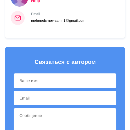
Игор
Email
mehmedcrnovrsanin1@gmail.com
Связаться с автором