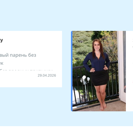
ку
вый парень без
ек
 без вредных привычек
29.04.2026