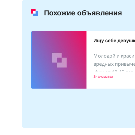
Похожие объявления
Ищу себе девуш
Молодой и краси
х
вредных привыч
Ищу от 18-45 лет
2.02.2024
Знакомства
Пишите