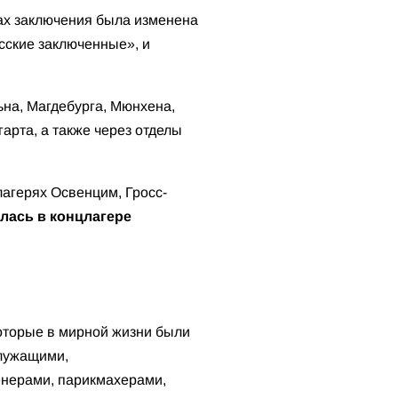
ах заключения была изменена
усские заключенные», и
ьна, Магдебурга, Мюнхена,
арта, а также через отделы
лагерях Освенцим, Гросс-
лась в концлагере
оторые в мирной жизни были
служащими,
нерами, парикмахерами,