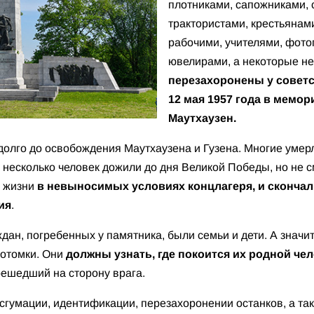
плотниками, сапожниками, 
трактористами, крестьянам
рабочими, учителями, фот
ювелирами, а некоторые не
перезахоронены у советс
12 мая 1957 года в мемо
Маутхаузен.
долго до освобождения Маутхаузена и Гузена. Многие умер
несколько человек дожили до дня Великой Победы, но не с
е жизни
в невыносимых условиях концлагеря, и скончал
ия
.
дан, погребенных у памятника, были семьи и дети. А значит
потомки. Они
должны узнать, где покоится их родной че
ерешедший на сторону врага.
гумации, идентификации, перезахоронении останков, а та