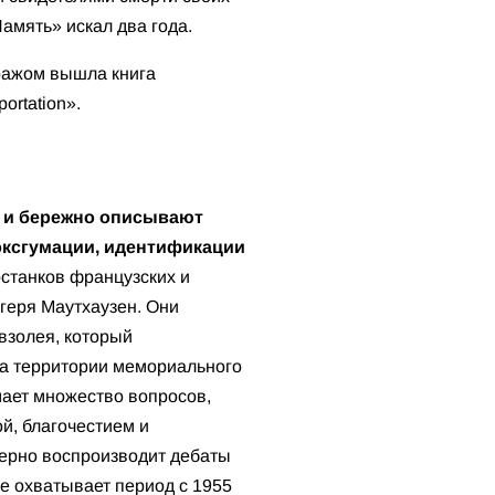
амять» искал два года.
ражом вышла книга
ortation».
 и бережно описывают
эксгумации, идентификации
станков французских и
агеря Маутхаузен. Они
взолея, который
на территории мемориального
ает множество вопросов,
й, благочестием и
верно воспроизводит дебаты
е охватывает период с 1955