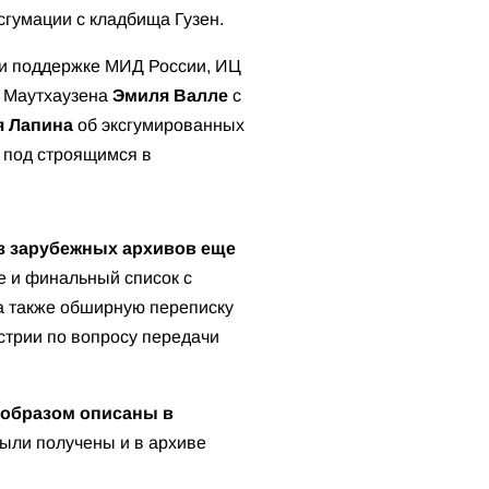
сгумации с кладбища Гузен.
 и поддержке МИД России, ИЦ
а Маутхаузена
Эмиля Валле
с
я Лапина
об эксгумированных
я под строящимся в
з зарубежных архивов еще
ве и финальный список с
а также обширную переписку
стрии по вопросу передачи
образом описаны в
ыли получены и в архиве