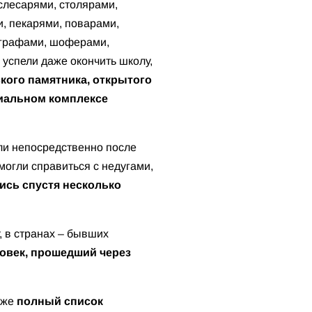
слесарями, столярами,
и, пекарями, поварами,
ографами, шоферами,
 успели даже окончить школу,
кого памятника, открытого
риальном комплексе
ли непосредственно после
могли справиться с недугами,
ись спустя несколько
, в странах – бывших
ловек, прошедший через
кже
полный список