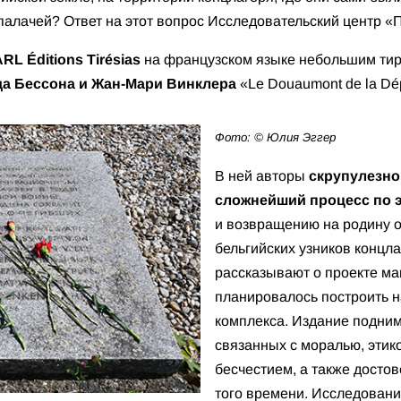
палачей? Ответ на этот вопрос Исследовательский центр «П
RL Éditions Tirésias
на французском языке небольшим ти
да Бессона и Жан-Мари Винклера
«Le Douaumont de la Dép
Фото: © Юлия Эггер
В ней авторы
скрупулезно
сложнейший процесс по 
и возвращению на родину о
бельгийских узников концл
рассказывают о проекте ма
планировалось построить 
комплекса. Издание подним
связанных с моралью, этико
бесчестием, а также досто
того времени. Исследовани