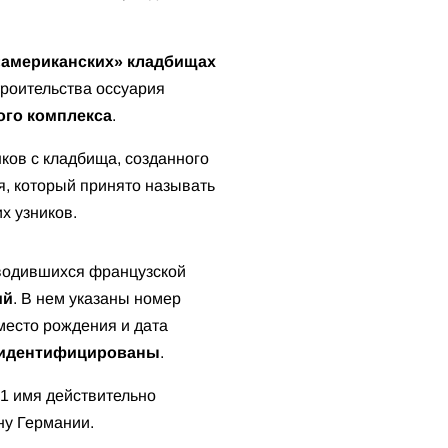
«американских» кладбищах
троительства оссуария
ого комплекса
.
ков с кладбища, созданного
, который принято называть
х узников.
оводившихся французской
ий
. В нем указаны номер
место рождения и дата
и идентифицированы
.
51 имя действительно
ну Германии.