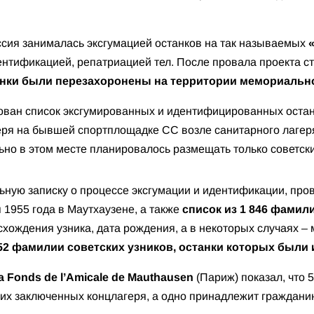
ссия занималась эксгумацией останков на так называемых
дентификацией, репатриацией тел. После провала проекта с
нки были перезахоронены на территории мемориальн
ован список эксгумированных и идентифицированных остан
ря на бывшей спортплощадке СС возле санитарного лагеря
ьно в этом месте планировалось размещать только советски
ьную записку о процессе эксгумации и идентификации, пр
я 1955 года в Маутхаузене, а также
список из 1 846 фамил
хождения узника, дата рождения, а в некоторых случаях – 
52 фамилии советских узников, останки которых был
 Fonds de l’Amicale de Mauthausen
(Париж) показал, что 
ких заключенных концлагеря, а одно принадлежит граждани