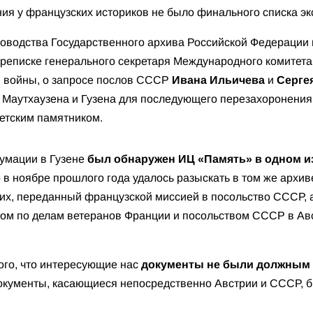
ия у французских историков не было финального списка эк
оводства Государственного архива Российской Федерации
ереписке генерального секретаря Международного комитет
в войны, о запросе послов СССР
Ивана Ильичева
и
Серге
из Маутхаузена и Гузена для последующего перезахоронени
етским памятником.
умации в Гузене
был обнаружен ИЦ «Память» в одном и
ко в ноябре прошлого года удалось разыскать в том же архи
их, переданный французской миссией в посольство СССР, 
ом по делам ветеранов Франции и посольством СССР в Ав
того, что интересующие нас
документы не были должным 
документы, касающиеся непосредственно Австрии и СССР, б