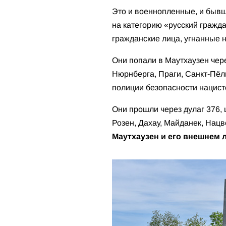
Это и военнопленные, и быв
на категорию «русский гражда
гражданские лица, угнанные 
Они попали в Маутхаузен чере
Нюрнберга, Праги, Санкт-Пёл
полиции безопасности нацист
Они прошли через дулаг 376, 
Розен, Дахау, Майданек, Нац
Маутхаузен и его внешнем л