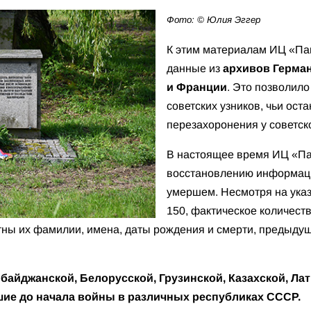
Фото: © Юлия Эггер
К этим материалам ИЦ «Па
данные из
архивов Герман
и Франции
. Это позволило
советских узников, чьи ост
перезахоронения у советск
В настоящее время ИЦ «Па
восстановлению информаци
умершем. Несмотря на указ
150, фактическое количест
ны их фамилии, имена, даты рождения и смерти, предыдущ
байджанской, Белорусской, Грузинской, Казахской, Ла
ие до начала войны в различных республиках СССР.