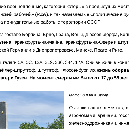
шие военнопленные, категория которых в предыдущих мест
нский рабочий» (
RZA
), и так называемые «политические р
на принудительные работы с территории СССР.
з гестапо Берлина, Брно, Граца, Вены, Дюссельдорфа, Кёл
ьтена, Франкфурта-на-Майне, Франкфурта-на-Одере и Штутг
ской Германии в Днепропетровске, Минске, Праге и Риге.
шталаги 5А, 5С, 12A, 319, 336, 344, 17А. Они выжили в конц
вейлер-Штрутгоф, Штуттгоф, Флоссенбург.
Их жизнь оборва
агере Гузен.
На момент смерти им было от 17 до 55 лет.
Фото: © Юлия Эггер
Останки наших земляков, к
агрономами, врачами, гос
железнодорожниками, инже