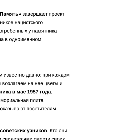
Память»
завершает проект
ников нацистского
погребенных у памятника
ма в одноименном
м известно давно: при каждом
 возлагаем на нее цветы и
ика в мае 1957 года
,
емориальная плита
показывают посетителям
 советских узников
. Кто они
и свидетелями смерти своих