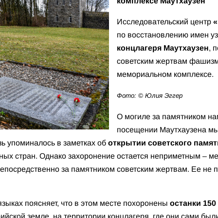
комплексе Маутхаузен
Исследовательский центр
«
по восстановлению имен уз
концлагеря Маутхаузен
, 
советским жертвам фашиз
мемориальном комплексе.
Фото: © Юлия Эггер
О могиле за памятником на
посещении Маутхаузена мы
зь упоминалось в заметках об
открытии советского памятн
зных стран. Однако захоронение остается неприметным – м
епосредственно за памятником советским жертвам. Ее не 
языках поясняет, что в этом месте похоронены
останки 150
ийской земле, на территории концлагеря, где они сами был