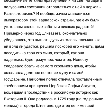
бесконечные теткины нравоучения и ни свет ни заря в
полусонном состоянии отправляться с ней в церковь.
Разве это жизнь? И вообще, зачем становиться
императором этой варварской страны, где ему были
уготованы сплошные заботы и никаких радостей!
Примерно через год Елизавета, окончательно
убедившись, что выгнать дурь из головы племянника
ей вряд ли удастся, решила поскорей его женить, дабы
посадить на трон его сына, который, как она
надеялась, будет разумнее, чем отец. Невесту
следовало брать из самого скромного дома, чтобы
оказывала должное почтение мужу и самой
государыне. Наиболее полно отвечала поставленным
требованиям принцесса Цербская Софья Августа,
вошедшая впоследствии в российскую историю как
Екатерина II. Она родилась в 1729 году (на год раньше
жениха) в городе Штеттине, где отец ее, имевший