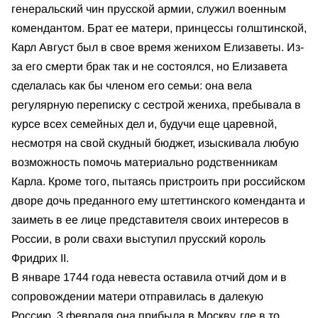
генеральский чин прусской армии, служил военным
комендантом. Брат ее матери, принцессы голштинской,
Карл Август был в свое время женихом Елизаветы. Из-
за его смерти брак так и не состоялся, но Елизавета
сделалась как бы членом его семьи: она вела
регулярную переписку с сестрой жениха, пребывала в
курсе всех семейных дел и, будучи еще царевной,
несмотря на свой скудный бюджет, изыскивала любую
возможность помочь материально родственникам
Карла. Кроме того, пытаясь пристроить при российском
дворе дочь преданного ему штеттинского коменданта и
заиметь в ее лице представителя своих интересов в
России, в роли свахи выступил прусский король
Фридрих II.
В январе 1744 года невеста оставила отчий дом и в
сопровождении матери отправилась в далекую
Россию. 3 февраля она прибыла в Москву, где в то