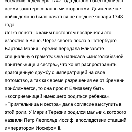
согласию. 4 декабря 1747 года договор был подписан
всеми заинтересованными сторонами. Движение же
войск должно было начаться не позднее января 1748
года.
Легко понять, с каким восторгом восприняли это
известие в Вене. Через своего посла в Петербурге
Бартока Мария Терезия передала Елизавете
специальную грамоту. Она написала «многолюбезной
приятельнице и сестре», что хочет распространить
драгоценную дружбу с императрицей на свое
потомство, а так как время разрешения ее от бремени
приближается, то она просит Елизавету быть
«восприемницей имеющего родиться ребенка».
«Приятельница и сестра» дала согласие выступить в
этой роли. У Марии Терезии родился мальчик, которого
назвали Петр Леопольд Иосиф, впоследствии ставший
императором Иосифом II.