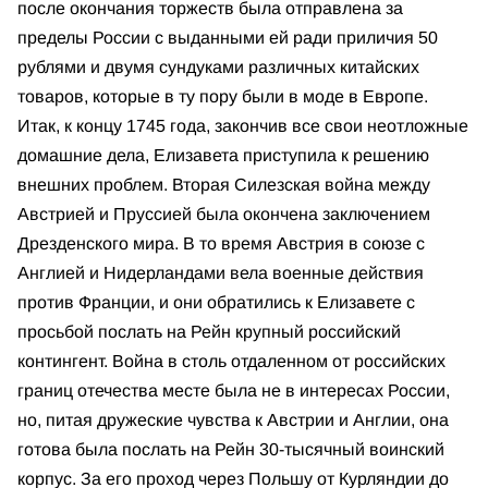
после окончания торжеств была отправлена за
пределы России с выданными ей ради приличия 50
рублями и двумя сундуками различных китайских
товаров, которые в ту пору были в моде в Европе.
Итак, к концу 1745 года, закончив все свои неотложные
домашние дела, Елизавета приступила к решению
внешних проблем. Вторая Силезская война между
Австрией и Пруссией была окончена заключением
Дрезденского мира. В то время Австрия в союзе с
Англией и Нидерландами вела военные действия
против Франции, и они обратились к Елизавете с
просьбой послать на Рейн крупный российский
контингент. Война в столь отдаленном от российских
границ отечества месте была не в интересах России,
но, питая дружеские чувства к Австрии и Англии, она
готова была послать на Рейн 30-тысячный воинский
корпус. За его проход через Польшу от Курляндии до