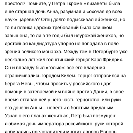
престол? Помните, у Петра I кроме Елизаветы была
еще старшая дочь Анна, разумная и «охочая до всех
наук» царевна? Отец долго подыскивал ей жениха, но
то ли планка царских требований была слишком
завышена, то ли в те годы был неурожай женихов, но
достойная кандидатура упорно не попадала в поле
зрения великого монарха. Между тем в Петербурге уже
несколько лет жил голштинский герцог Карл Фридрих.
Он и вправду был «голью»: все его владения
ограничивались городом Килем. Герцог отправился на
берега Невы, чтобы просить у российского царя
помощи в затеваемой им войне против Дании, в свое
время оттяпавшей у него часть герцогства, или руки
его дочери Анны – невесты с богатым приданым.
Узнав о его планах жениться, Петр был возмущен:
любимая дочь императора российского, руки которой
добивались представители многих дворов Европы,