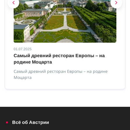
01.07.2025
01
ны
Самый древний ресторан Европы – на
В
родине Моцарта
Ве
Самый древний ресторан Европы – на родине
Моцарта
Всё об Австрии