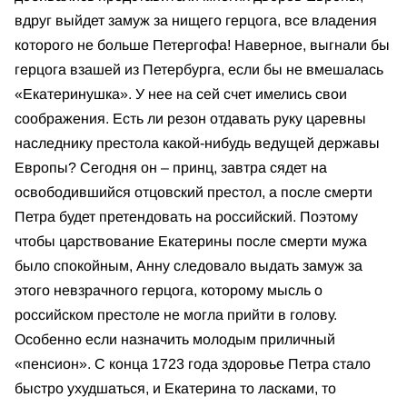
вдруг выйдет замуж за нищего герцога, все владения
которого не больше Петергофа! Наверное, выгнали бы
герцога взашей из Петербурга, если бы не вмешалась
«Екатеринушка». У нее на сей счет имелись свои
соображения. Есть ли резон отдавать руку царевны
наследнику престола какой-нибудь ведущей державы
Европы? Сегодня он – принц, завтра сядет на
освободившийся отцовский престол, а после смерти
Петра будет претендовать на российский. Поэтому
чтобы царствование Екатерины после смерти мужа
было спокойным, Анну следовало выдать замуж за
этого невзрачного герцога, которому мысль о
российском престоле не могла прийти в голову.
Особенно если назначить молодым приличный
«пенсион». С конца 1723 года здоровье Петра стало
быстро ухудшаться, и Екатерина то ласками, то