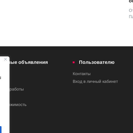
о
О
П
латные объявления
Пользователю
Контакты
ш
ва
Вход в личный кабинет
ения работы
недвижимость