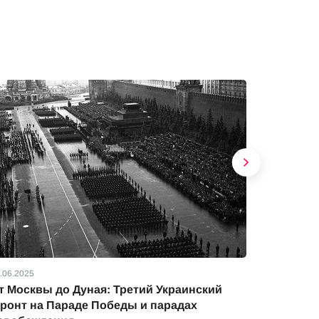
.06.2025
01.06.2025
т Москвы до Дуная: Третий Украинский
Как осво
ронт на Параде Победы и парадах
австрий