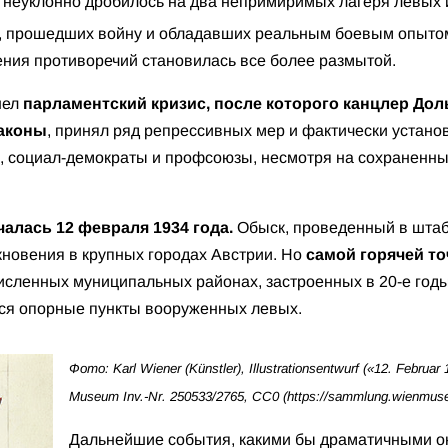
неуклонно дробилось на два непримиримых лагеря левых и
ек, прошедших войну и обладавших реальным боевым опыто
ния противоречий становилась все более размытой.
шел
парламентский кризис, после которого канцлер До
законы
, принял ряд репрессивных мер и фактически установ
 социал-демократы и профсоюзы, несмотря на сохраненные
алась 12 февраля 1934 года.
Обыск, проведенный в штаб
кновения в крупных городах Австрии. Но
самой горячей то
численных муниципальных районах, застроенных в 20-е год
ься опорные пункты вооруженных левых.
Фото: Karl Wiener (Künstler), Illustrationsentwurf («12. Februar
Museum Inv.-Nr. 250533/2765, CC0 (https://sammlung.wienmuseu
Дальнейшие события, какими бы драматичными он