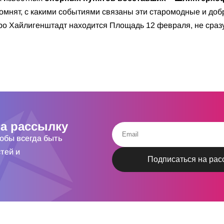
помнят, с какими событиями связаны эти старомодные и доб
ро Хайлигенштадт находится Площадь 12 февраля, не сразу
а рассылку
тобы всегда быть
тей и