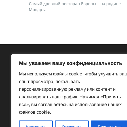
Самый древний ресторан Европы – на родине
Моцарта
Всё об Австрии
Бесп
Мы уважаем вашу конфиденциальность
Достопримечательности
Базар
Мы используем файлы cookie, чтобы улучшить ва
Законы и порядки
Знакомст
опыт просмотра, показывать
Нравы и обычаи
Предлож
персонализированную рекламу или контент и
История
Услуги
анализировать наш трафик. Нажимая «Принять
Наука
Частная 
все», вы соглашаетесь на использование наших
Культура
файлов cookie.
Спорт
Знаменитые австрийцы
Настроить
Отклонить
Принять все