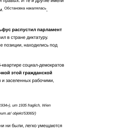
 правых. И те и другие имели
Обстановка накалялась
м.
,
льфус распустил парламент
ил в стране диктатуру.
 позиции, находились под
-квартире социал-демократов
чкой этой гражданской
ы и заселенных рабочими,
 1934»), um 1935 fraglich, Wien
m.at/ objekt/53065/)
и ни были, легко умещаются