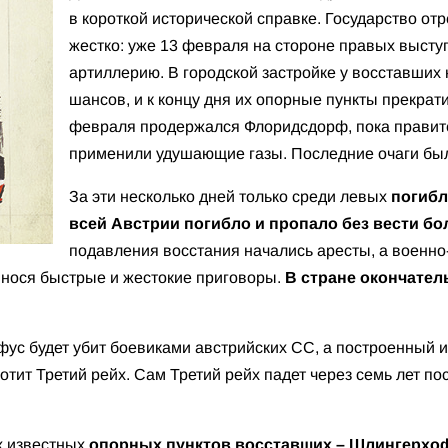
в короткой исторической справке. Государство от
жестко: уже 13 февраля на стороне правых выст
артиллерию. В городской застройке у восставших 
шансов, и к концу дня их опорные пункты прекрат
февраля продержался Флоридсдорф, пока правит
применили удушающие газы. Последние очаги бы
За эти несколько дней только среди левых
погибл
всей Австрии погибло и пропало без вести бол
подавления восстания начались аресты, а военно
нося быстрые и жестокие приговоры.
В стране окончател
ьфус будет убит боевиками австрийских СС, а построенный
лотит Третий рейх. Сам Третий рейх падет через семь лет по
х известных
опорных пунктов восставших – Шлингерхоф