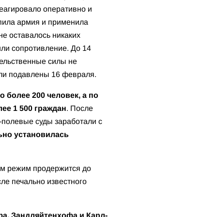
реагировало оперативно и
упила армия и применила
не оставалось никаких
или сопротивление. До 14
ельственные силы не
ли подавлены 16 февраля.
о более 200 человек, а по
ее 1 500 граждан
. После
-полевые суды заработали с
ьно установилась
 им режим продержится до
сле печально известного
а, Зандляйтенхофа и Карл-