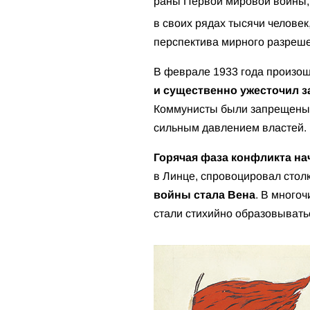
раны Первой мировой войны, 
в своих рядах тысячи челов
перспектива мирного разреше
В феврале 1933 года произо
и существенно ужесточил 
Коммунисты были запрещены,
сильным давлением властей.
Горячая фаза конфликта нач
в Линце, спровоцировал стол
войны стала Вена
. В много
стали стихийно образовыват