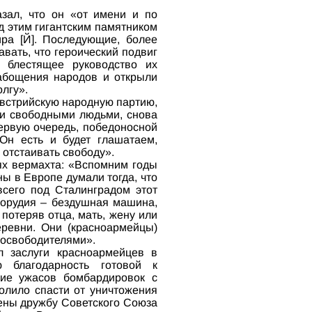
азал, что он «от имени и по
д этим гигантским памятником
ра [Й]. Последующие, более
авать, что героический подвиг
 блестящее руководство их
абощения народов и открыли
лгу».
Австрийскую народную партию,
учи свободными людьми, снова
ервую очередь, победоносной
Он есть и будет глашатаем,
 отстаивать свободу».
ях вермахта: «Вспомним годы
ы в Европе думали тогда, что
всего под Сталинградом этот
 орудия – бездушная машина,
потеряв отца, мать, жену или
еревни. Они (красноармейцы)
 освободителями».
л заслуги красноармейцев в
 благодарность готовой к
ие ужасов бомбардировок с
олило спасти от уничтожения
Вены дружбу Советского Союза