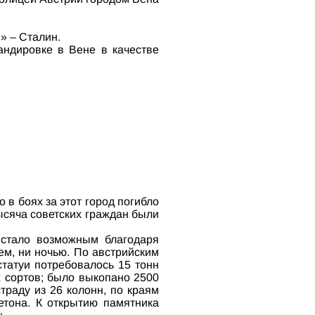
» – Сталин.
мандировке в Вене в качестве
:
 в боях за этот город погибло
ысяча советских граждан были
 стало возможным благодаря
ем, ни ночью. По австрийским
статуи потребовалось 15 тонн
 сортов; было выкопано 2500
траду из 26 колонн, по краям
етона. К открытию памятника