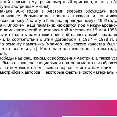
нской тюрьме, ему грозил смертный приговор, и только 
угим австрийцам жизнь!).
ачале 90-х годов в Австрии всерьез обсуждали воп
давляющее большинство простых граждан и политик
ласно опросу Института Гэллапа, проведенному в 1992 году
за». Впрочем, наш памятник находится под международно-
и демократической и независимой Австрии от 15 мая 1955 
ть и охранять памятники воинской славы армий, сражав
ии. В соответствии с этим договором в 1977 – 1978 гг.
о ремонту памятника (мрамор невысокого качества был 
а от влаги и др.). Как нам стало известно, в этом год
ла.
я Победы над фашизмом, освобождения Австрии, а также у
е была выпущена специальная почтовая марка с изображен
nt» на немецком языке вышла первая книга о памятнике –
австрийских авторов. Некоторые факты и фотоматериалы 