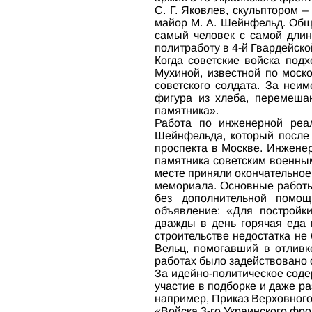
С. Г. Яковлев, скульптором 
майор М. А. Шейнфельд. Обще
самый человек с самой дли
политработу в 4-й Гвардейско
Когда советские войска подх
Мухиной, известной по моск
советского солдата. За неи
фигура из хлеба, перемеша
памятника».
Работа по инженерной реа
Шейнфельда, который после 
проспекта в Москве. Инженер
памятника советским военны
месте приняли окончательное
мемориала. Основные работы
без дополнительной помощ
объявление: «Для постройки
дважды в день горячая еда 
строительстве недостатка не
Вельц, помогавший в отливк
работах было задействовано 
За идейно-политическое сод
участие в подборке и даже р
например, Приказ Верховного
«Войска 3-го Украинского фро