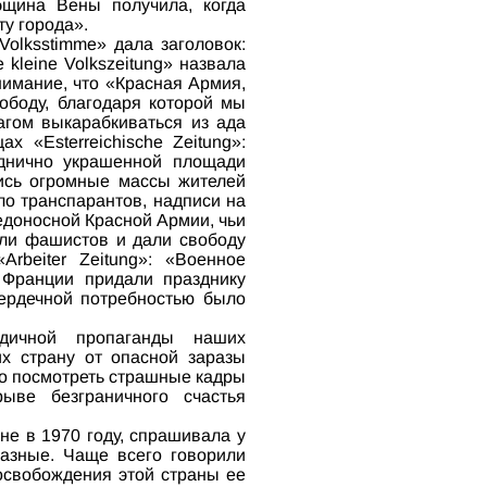
бщина Вены получила, когда
ту города».
Volksstimme» дала заголовок:
kleine Volkszeitung» назвала
нимание, что «Красная Армия,
ободу, благодаря которой мы
агом выкарабкиваться из ада
 «Еsterreichische Zeitung»:
зднично украшенной площади
лись огромные массы жителей
о транспарантов, надписи на
едоносной Красной Армии, чьи
или фашистов и дали свободу
beiter Zeitung»: «Военное
 Франции придали празднику
сердечной потребностью было
дичной пропаганды наших
их страну от опасной заразы
чно посмотреть страшные кадры
ыве безграничного счастья
не в 1970 году, спрашивала у
разные. Чаще всего говорили
 освобождения этой страны ее