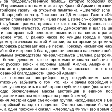
ь за продовольственную помощь, которую городская о
. Я принимаю этот памятник из рук Красной Армии под защи
трийские газеты на открытие памятника. «Еsterreichische 
Шварценбергплатц. Построен за 2,5 месяца». Газета «Die 
тва справедливости». «Das neue Еsterreich» обратила в
 глубокие травмы, пришла не как враг. Она принесла св
нное правительство, установить демократию и шаг за ш
 восторженный репортаж поместила на своих страницах
ресное утро. С ранних часов по улицам города к пра
демократических партий Австрии, за которыми устреми
молодежь распевает новые песни. Повсюду несметное числ
лубокой и искренней благодарности венского населения поб
альным руководством генералиссимуса Сталина разгром
 более деловом ключе прокомментировала события «Ar
х русских войск и колонны армий Англии, Америки и
астие в церемонии населения Вены показало, что его 
вованной благодарности Красной Армии».
ые поколения австрийцев под воздействием мето
тихоньку забывать о том, кто, как и зачем освободил 
им, успел пустить в этой стране глубокие корни (достато
года: бесчисленные массы австрийцев в едином пор
цистским жестом «фюрера» на родной земле).
ения Австрии одна съемочная группа, находившаяся в Ве
встрийский народ от нацистов. Ответы молодежи были 
», а один прохожий сказал: «Леопольд Фигль» (во время