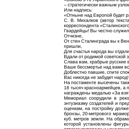
– стратегически важным узло
Или надпись:
«Отныне над Европой будет р
С. В. Михалков (автор текст
корреспондента «Сталинского 
Гвардейцы! Вы честно служи
Отчизне,
От стен Сталинграда вы к Ве
пришли,
Для счастья народа вы отдал
Вдали от родимой советской 
Слава вам, храбрые русские 
Ваше бессмертье над вами вс
Доблестно павшие, спите спо
Вас никогда не забудет народ!
На постаменте высечены также
18 тысяч красноармейцев, а 
награждены медалью «За взя
Мемориал соорудили в реко
энтузиазму создателей и пре
оценкам, на постройку долже
бронзы, 20-метрового мрамо
куб. метров земли. На обрам
которой установлены фигуры