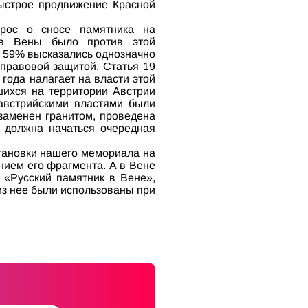
быстрое продвижение Красной
рос о сносе памятника на
ов Вены было против этой
, 59% высказались однозначно
правовой защитой. Статья 19
года налагает на власти этой
шихся на территории Австрии
 австрийскими властями были
заменен гранитом, проведена
у должна начаться очередная
становки нашего мемориала на
ием его фрагмента. А в Вене
 «Русский памятник в Вене»,
из нее были использованы при