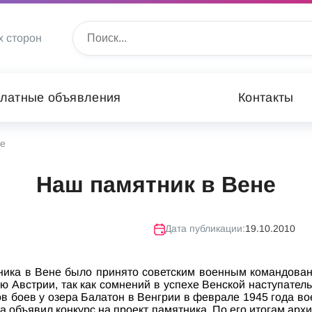
х сторон
латные объявления
Контакты
не
Наш памятник в Вене
Дата публикации:
19.10.2010
ника в Вене было принято советским военным командовани
ю Австрии, так как сомнений в успехе Венской наступател
 боев у озера Балатон в Венгрии в феврале 1945 года во
а объявил конкурс на проект памятника. По его итогам ар