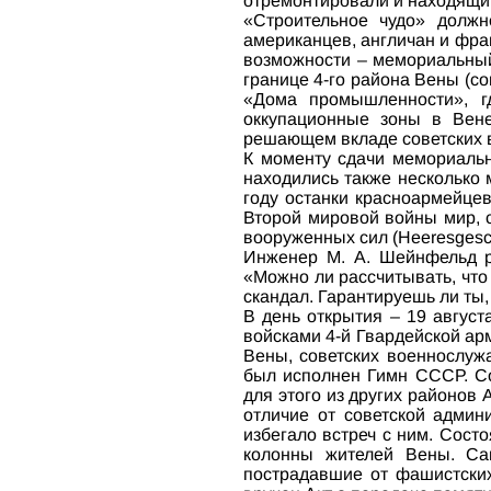
отремонтировали и находящи
«Строительное чудо» должн
американцев, англичан и фра
возможности – мемориальный 
границе 4-го района Вены (со
«Дома промышленности», г
оккупационные зоны в Вене
решающем вкладе советских в
К моменту сдачи мемориальн
находились также несколько 
году останки красноармейце
Второй мировой войны мир, с
вооруженных сил (Heeresgesch
Инженер М. А. Шейнфельд ра
«Можно ли рассчитывать, что
скандал. Гарантируешь ли ты,
В день открытия – 19 август
войсками 4-й Гвардейской арм
Вены, советских военнослуж
был исполнен Гимн СССР. Со
для этого из других районов 
отличие от советской админ
избегало встреч с ним. Сост
колонны жителей Вены. Са
пострадавшие от фашистских