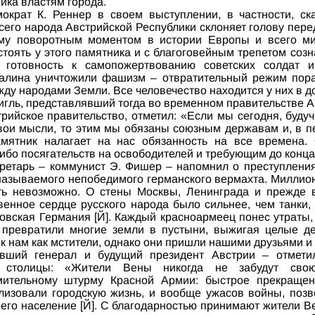
ика властям города.
ократ К. Реннер в своем выступлении, в частности, ск
сего народа Австрийской Республики склоняет голову пере
шему поворотным моментом в истории Европы и всего ми
тоять у этого памятника и с благоговейным трепетом созн
 готовность к самопожертвованию советских солдат и
алина уничтожили фашизм – отвратительный режим пор
ду народами Земли. Все человечество находится у них в до
Фигль, представлявший тогда во временном правительстве 
рийское правительство, отметил: «Если мы сегодня, буд
ои мысли, то этим мы обязаны союзным державам и, в п
амятник налагает на нас обязанность на все времена. 
ибо посягательств на освободителей и требующим до конца
екретарь – коммунист Э. Фишер – напомнил о преступлени
называемого непобедимого германского вермахта. Миллион
ть невозможно. О стены Москвы, Ленинграда и прежде 
венное сердце русского народа было сильнее, чем танки,
ровская Германия [Й]. Каждый красноармеец понес утраты, 
 превратили многие земли в пустыни, выжигая целые д
 к нам как мстители, однако они пришли нашими друзьями и
вший генерал и будущий президент Австрии – отмети
й столицы: «Жители Вены никогда не забудут свою
мительному штурму Красной Армии: быстрое прекращен
ализовали городскую жизнь, и вообще ужасов войны, позв
 его население [Й]. С благодарностью принимают жители 