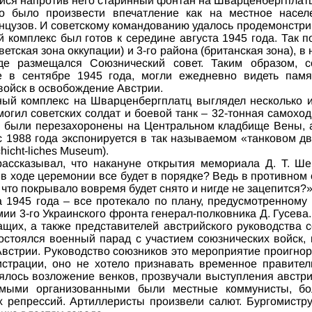
йся напротив него старинный фонтан на Шварценбергплатц
о было произвести впечатление как на местное насел
нцузов. И советскому командованию удалось продемонстр
комплекс был готов к середине августа 1945 года. Так по
ветская зона оккупации) и 3-го района (британская зона), в
де размещался Союзнический совет. Таким образом, с
 в сентябре 1945 года, могли ежедневно видеть памя
ойск в освобождение Австрии.
ый комплекс на Шварценбергплатц выглядел несколько ин
могил советских солдат и боевой танк – 32-тонная самоход
в были перезахоронены на Центральном кладбище Вены, 
 1988 года экспонируется в так называемом «танковом д
icht-liches Museum).
ссказывал, что накануне открытия мемориала Д. Т. Ше
 в ходе церемонии все будет в порядке? Ведь в противном 
 что покрывало вовремя будет снято и нигде не зацепится?
а 1945 года – все протекало по плану, предусмотренном
ии 3-го Украинского фронта генерал-полковника Д. Гусева
ащих, а также представителей австрийского руководства 
стоялся военный парад с участием союзнических войск,
Австрии. Руководство союзников это мероприятие проигнори
истрации, оно не хотело признавать временное правител
оялось возложение венков, прозвучали выступления австр
мыми организованными были местные коммунисты, бо
 репрессий. Артиллеристы произвели салют. Бургомистру