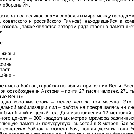
м обороныЙ».
азвеваться великое знамя свободы и мира между народами
а советского и российского Гимнов), находившийся в ко
сокола», также является автором ряда строк на памятнике
ли
не
и жизни
земли.
воины!
тает.
койно –
 имена бойцов, геройски погибших при взятии Вены. Всего
при освобождении Австрии – почти 27 тысяч человек. 271 т
тие Вены».
рдно короткие сроки – менее чем за три месяца. Это
дельной мобилизации сил – работа не прекращалась ни дн
н был бы уйти целый год. Для изготовления 12-метровой 
рного цоколя – 300 квадратных метров мрамора различных
ляющую памятник полукруглую, высотой в 8 метров балюс
 советских бойцов в момент боя, пошли десятки тонн б