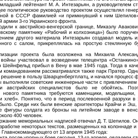
– младший лейтенант М. А. Интезарьян, а руководителем с
е политическое руководство проектом осуществлял генер
нной в СССР фамилией «и примкнувший к ним Шепилов».
й армии 3-го Украинского фронта.
одили к австрийско-венгерской границе, Микаэлу Авакови
овскому памятнику «Рабочий и колхозница») было поручен
мением другого материала Интезарьян создавал модель из
нного с салом, прикреплялась на простую стеклянную б
лизации проекта была возложена на Михаила Александ
войны участвовал в возведении телецентра «Останкино»
 Шейнфельд прибыл в Вену в мае 1945 года. Тогда в кач
м командованием рассматривался также парк Пратер. Одна
 решение в пользу Шварценбергплатц, и начался процесс 
 выполняли советские инженерные части с привлечением
и австрийских специалистов было не обойтись. Поэ
 нового памятника требуются каменщики, модельщики, 
и хлеб». Понятно, что в период послевоенной разрухи в
 было. Среди них были венские архитекторы Крайчи и Эш,
е фигуры солдата из бронзы на литейном заводе в венс
около 400 человек.
ержание мемориальных надписей отвечал Д. Т. Шепилов. О
азработке некоторых текстов, размещенных на колоннаде и 
 Главнокомандующего от 13 апреля 1945 года:
нта после упорных боев сегодня, 13-го апреля, овладели 