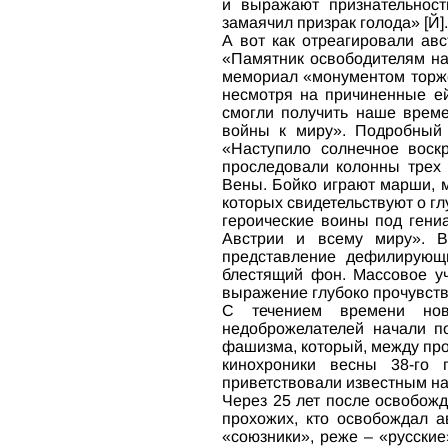
и выражают признательност
замаячил призрак голода» [Й]
А вот как отреагировали авс
«Памятник освободителям на 
мемориал «монументом торжес
несмотря на причиненные ей
смогли получить наше време
войны к миру». Подробный и
«Наступило солнечное воск
проследовали колонны трех 
Вены. Бойко играют марши, 
которых свидетельствуют о г
героические воины под гени
Австрии и всему миру». В
представление дефилирующи
блестящий фон. Массовое уч
выражение глубоко прочувст
С течением времени нов
недоброжелателей начали по
фашизма, который, между проч
кинохроники весны 38-го 
приветствовали известным на
Через 25 лет после освобожд
прохожих, кто освобождал а
«союзники», реже – «русские