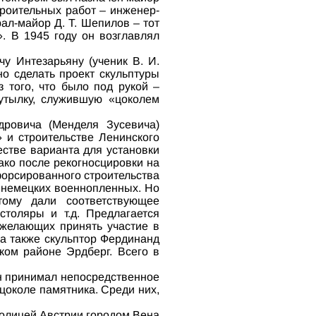
троительных работ – инженер-
ал-майор Д. Т. Шепилов – тот
 В 1945 году он возглавлял
чу Интезарьяну (ученик В. И.
о сделать проект скульптуры
 того, что было под рукой –
утылку, служившую «цоколем
ровича (Менделя Зусевича)
 и строительстве Ленинского
естве варианта для установки
ко после рекогносцировки на
форсированного строительства
 немецких военнопленных. Но
тому дали соответствующее
столяры и т.д. Предлагается
 желающих принять участие в
 а также скульптор Фердинанд
ком районе Эрдберг. Всего в
н принимал непосредственное
цоколе памятника. Среди них,
столицей Австрии городом Вена