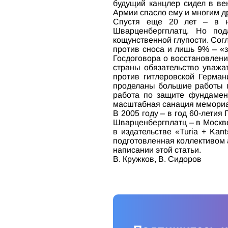
будущий канцлер сидел в ве
Армии спасло ему и многим др
Спустя еще 20 лет – в н
Шварценбергплатц. Но по
кощунственной глупости. Сог
против сноса и лишь 9% – «
Госдоговора о восстановлени
страны обязательство уважа
против гитлеровской Герман
проделаны большие работы п
работа по защите фундамент
масштабная санация мемориа
В 2005 году – в год 60-лети
Шварценбергплатц – в Москв
в издательстве «Turia + Ka
подготовленная коллективом 
написании этой статьи.
В. Кружков, В. Сидоров