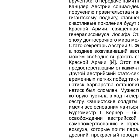
вручен Акт о передаче памятн
Канцлер Австрии социал-дем
поручению правительства и в
гигантскому подвигу, став
счастливые поколения будут с
Красной Армии, священная
генералиссимуса Иосифа Ст
эпоху долгосрочного мира меж
Статс-секретарь Австрии Л. 
а позднее возглавивший авст
можем свободно выражать св
Красной Армии [Й]. Этот п
предостерегающим от каких-л
Другой австрийский статс-с
временных легких побед так 
натиск варварства останови
натиск был сломлен. Мужест
которую пустила в ход гитле
сестру. Фашистские солдаты
имели все основания явиться
Бургомистр Т. Кернер – бы
освобождении австрийско
самопожертвованию и стре
воздуха, которые почти пар
древний, прекрасный город и