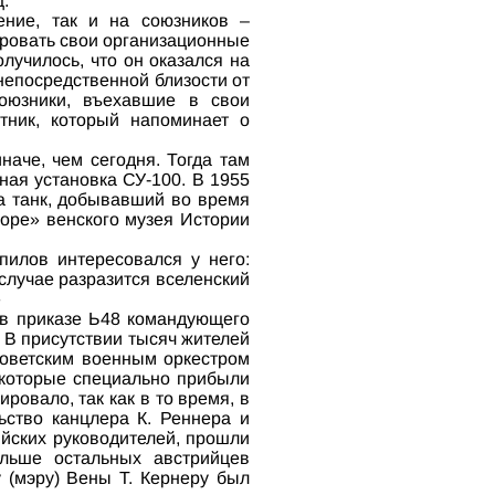
.
ение, так и на союзников –
ировать свои организационные
лучилось, что он оказался на
 непосредственной близости от
оюзники, въехавшие в свои
тник, который напоминает о
аче, чем сегодня. Тогда там
ная установка СУ-100. В 1955
а танк, добывавший во время
воре» венского музея Истории
пилов интересовался у него:
случае разразится вселенский
»
у в приказе Ь48 командующего
. В присутствии тысяч жителей
советским военным оркестром
 которые специально прибыли
ровало, так как в то время, в
ьство канцлера К. Реннера и
ийских руководителей, прошли
льше остальных австрийцев
 (мэру) Вены Т. Кернеру был