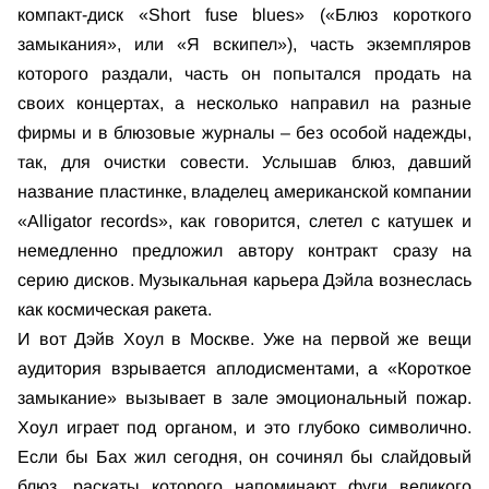
компакт-диск «Short fuse blues» («Блюз короткого
замыкания», или «Я вскипел»), часть экземпляров
которого раздали, часть он попытался продать на
своих концертах, а несколько направил на разные
фирмы и в блюзовые журналы – без особой надежды,
так, для очистки совести. Услышав блюз, давший
название пластинке, владелец американской компании
«Alligator records», как говорится, слетел с катушек и
немедленно предложил автору контракт сразу на
серию дисков. Музыкальная карьера Дэйла вознеслась
как космическая ракета.
И вот Дэйв Хоул в Москве. Уже на первой же вещи
аудитория взрывается аплодисментами, а «Короткое
замыкание» вызывает в зале эмоциональный пожар.
Хоул играет под органом, и это глубоко символично.
Если бы Бах жил сегодня, он сочинял бы слайдовый
блюз, раскаты которого напоминают фуги великого