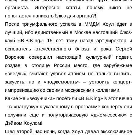
органиста. Интересно, кстати, почему никто не
попытается написать блюз для органа?!
После триумфального успеха в ММДМ Хоул едет в
лучший, ибо единственный в Москве настоящий блюз-
клуб «В.В.King». 15 лет тому назад арт-директор и
основатель отечественного блюза и рока Сергей
Воронов совершил настоящий культурный подвиг,
создав в столице России место, где зарубежные
«звезды» считают удовольствием не только выпить-
закусить, но и «поджемовать» – устроить концерт-
импровизацию со своими московскими коллегами.
Какие же «везунчики» посетили «B.B.King» в этот вечер
– в «нагрузку» к указанному в программе концерту они
получили еще и полуторачасовую «джем-сессию» с
Дэйвом Хоулом!
Шел второй час ночи, когда Хоул давал эксклюзивное