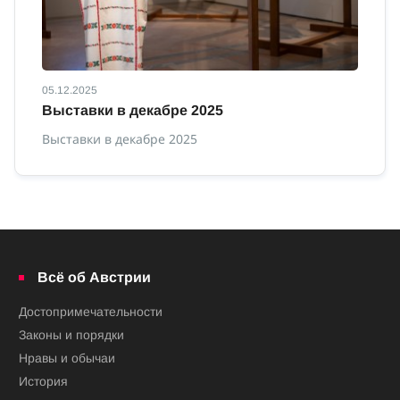
05.12.2025
12
Выставки в декабре 2025
В
Выставки в декабре 2025
Вы
Всё об Австрии
Достопримечательности
Законы и порядки
Нравы и обычаи
История