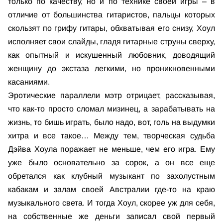
только по качеству, но и по технике своей игры – в
отличие от большинства гитаристов, пальцы которых
скользят по грифу гитары, обхватывая его снизу, Хоул
исполняет свои слайды, гладя гитарные струны сверху,
как опытный и искушенный любовник, доводящий
женщину до экстаза легкими, но проникновенными
касаниями.
Эротические параллели мэтр отрицает, рассказывая,
что как-то просто сломал мизинец, а зарабатывать на
жизнь, то бишь играть, было надо, вот, голь на выдумки
хитра и все такое… Между тем, творческая судьба
Дэйва Хоула поражает не меньше, чем его игра. Ему
уже было основательно за сорок, а он все еще
обретался как клубный музыкант по захолустным
кабакам и залам своей Австралии где-то на краю
музыкального света. И тогда Хоул, скорее уж для себя,
на собственные же деньги записал свой первый