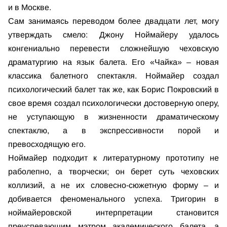
и в Москве.
Сам занимаясь переводом более двадцати лет, могу
утверждать смело: Джону Ноймайеру удалось
конгениально перевести сложнейшую чеховскую
драматургию на язык балета. Его «Чайка» – новая
классика балетного спектакля. Ноймайер создал
психологический балет так же, как Борис Покровский в
свое время создал психологически достоверную оперу,
не уступающую в жизненности драматическому
спектаклю, а в экспрессивности порой и
превосходящую его.
Ноймайер подходит к литературному прототипу не
раболепно, а творчески; он берет суть чеховских
коллизий, а не их словесно-сюжетную форму – и
добивается феноменального успеха. Тригорин в
ноймайеровской интерпретации становится
преуспевающим мэтром академического балета, а