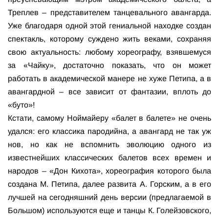
Треплев – представителем танцевального авангарда.
Уже благодаря одной этой гениальной находке создан
спектакль, которому суждено жить веками, сохраняя
свою актуальность: любому хореографу, взявшемуся
за «Чайку», достаточно показать, что он может
работать в академической манере не хуже Петипа, а в
авангардной – все зависит от фантазии, вплоть до
«буто»!
Кстати, самому Ноймайеру «балет в балете» не очень
удался: его классика пародийна, а авангард не так уж
нов, но как не вспомнить эволюцию одного из
известнейших классических балетов всех времен и
народов – «Дон Кихота», хореография которого была
создана М. Петипа, далее развита А. Горским, а в его
лучшей на сегодняшний день версии (предлагаемой в
Большом) используются еще и танцы К. Голейзовского,