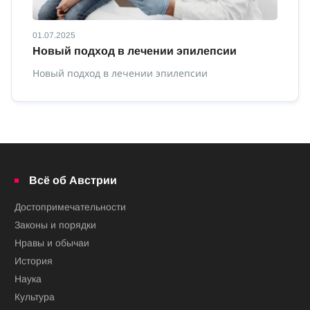
01.07.2025
01
Новый подход в лечении эпилепсии
П
Новый подход в лечении эпилепсии
По
Всё об Австрии
Достопримечательности
Законы и порядки
Нравы и обычаи
История
Наука
Культура