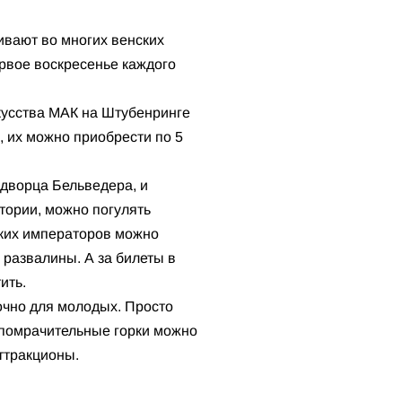
ивают во многих венских
ервое воскресенье каждого
кусства МАК на Штубенринге
а, их можно приобрести по 5
 дворца Бельведера, и
тории, можно погулять
ских императоров можно
 развалины. А за билеты в
ить.
точно для молодых. Просто
мопомрачительные горки можно
аттракционы.