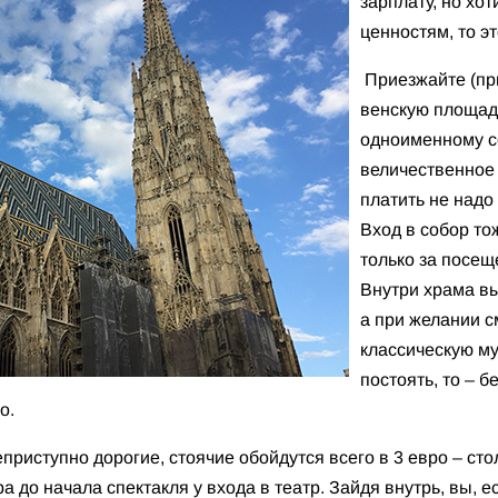
зарплату, но хо
ценностям, то э
Приезжайте (пр
венскую площад
одноименному со
величественное 
платить не надо 
Вход в собор то
только за посещ
Внутри храма вы
а при желании 
классическую му
постоять, то – б
о.
приступно дорогие, стоячие обойдутся всего в 3 евро – стол
а до начала спектакля у входа в театр. Зайдя внутрь, вы, е