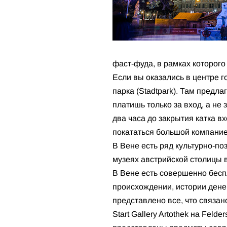
фаст-фуда, в рамках которого
Если вы оказались в центре г
парка (Stadtpark). Там предл
платишь только за вход, а не 
два часа до закрытия катка в
покататься большой компанией
В Вене есть ряд культурно-по
музеях австрийской столицы вх
В Вене есть совершенно беспл
происхождении, истории денег
представлено все, что связа
Start Gallery Artothek на Fel