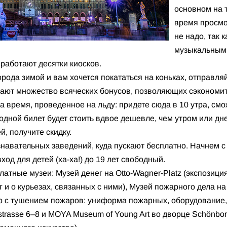
основном на 
время просмо
не надо, так 
музыкальным 
 работают десятки киосков.
орода зимой и вам хочется покататься на коньках, отправляй
агают множество всяческих бонусов, позволяющих сэкономи
за время, проведенное на льду: придете сюда в 10 утра, смо
ходной билет будет стоить вдвое дешевле, чем утром или дн
, получите скидку.
знавательных заведений, куда пускают бесплатно. Начнем с 
од для детей (ха-ха!) до 19 лет свободный.
атные музеи: Музей денег на Otto-Wagner-Platz (экспозици
 и о курьезах, связанных с ними), Музей пожарного дела на
но с тушением пожаров: униформа пожарных, оборудовани
derstrаsse 6–8 и MOYA Museum of Young Art во дворце Schönbo