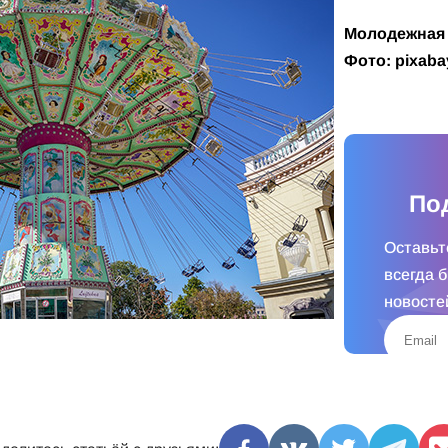
Молодежная
Фото: pixaba
По
Оставьт
всегда 
новосте