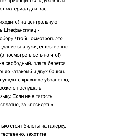
тите приобщиться к духовным
тот материал для вас.
иходите) на центральную
ь Штефансплац к
бору. Чтобы осмотреть это
здание снаружи, естественно,
(а посмотреть есть на что!).
же свободный, плата берется
ение катакомб и двух башен.
 увидите красивое убранство,
сможете послушать
зыку. Если не в тягость
есплатно, за «посидеть»
ько стоят билеты на галерку.
стественно, захотите