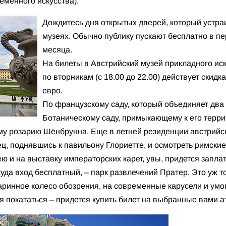
менного искусства).
Дождитесь дня открытых дверей, который устра
музеях. Обычно публику пускают бесплатно в п
месяца.
На билеты в Австрийский музей прикладного ис
по вторникам (с 18.00 до 22.00) действует скидк
евро.
По французскому саду, который объединяет два
Ботаническому саду, примыкающему к его терри
ому розарию Шёнбрунна. Еще в летней резиденции австрий
, поднявшись к павильону Глориетте, и осмотреть римские
 и на выставку императорских карет, увы, придется заплат
уда вход бесплатный, – парк развлечений Пратер. Это уж 
старинное колесо обозрения, на современные карусели и у
ся покататься – придется купить билет на выбранные вами 