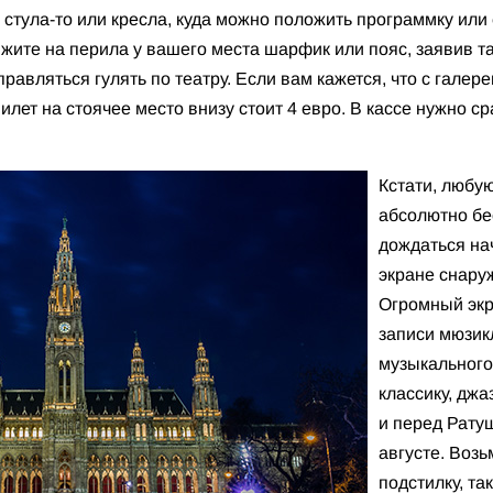
 стула-то или кресла, куда можно положить программку или 
вяжите на перила у вашего места шарфик или пояс, заявив т
равляться гулять по театру. Если вам кажется, что с галере
илет на стоячее место внизу стоит 4 евро. В кассе нужно ср
Кстати, любу
абсолютно бе
дождаться на
экране снаруж
Огромный экр
записи мюзик
музыкального
классику, джа
и перед Ратуш
августе. Возь
подстилку, та