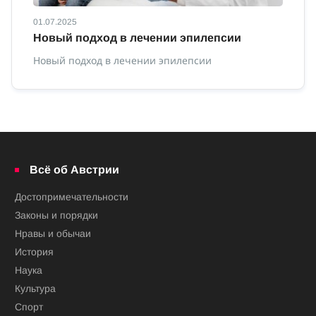
01.07.2025
01
Новый подход в лечении эпилепсии
П
Новый подход в лечении эпилепсии
По
Всё об Австрии
Достопримечательности
Законы и порядки
Нравы и обычаи
История
Наука
Культура
Спорт