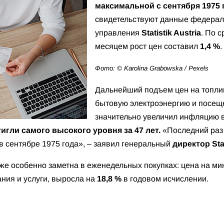
максимальной с сентября 1975 
свидетельствуют данные федераль
управления
Statistik Austria
. По 
месяцем рост цен составил
1,4 %
.
Фото: © Karolina Grabowska / Pexels
Дальнейший подъем цен на топлив
бытовую электроэнергию и посещ
значительно увеличил инфляцию 
гли самого высокого уровня за 47 лет.
«Последний раз
в сентябре 1975 года», – заявил генеральный
директор
Sta
же особенно заметна в еженедельных покупках: цена на мин
ания и услуги, выросла на
18,8 %
в годовом исчислении.