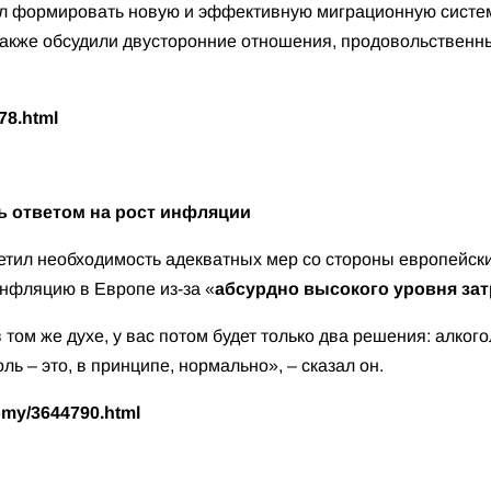
л формировать новую и эффективную миграционную систему
 также обсудили двусторонние отношения, продовольственны
78.html
ь ответом на рост инфляции
тил необходимость адекватных мер со стороны европейск
нфляцию в Европе из-за «
абсурдно высокого уровня зат
том же духе, у вас потом будет только два решения: алког
ль – это, в принципе, нормально», – сказал он.
omy/3644790.html