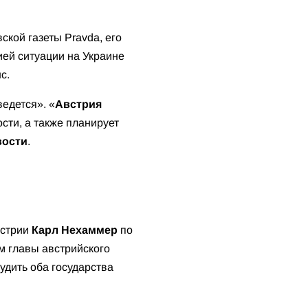
ской газеты Pravda, его
ией ситуации на Украине
с.
ведется». «
Австрия
ти, а также планирует
вости
.
встрии
Карл Нехаммер
по
м главы австрийского
будить оба государства