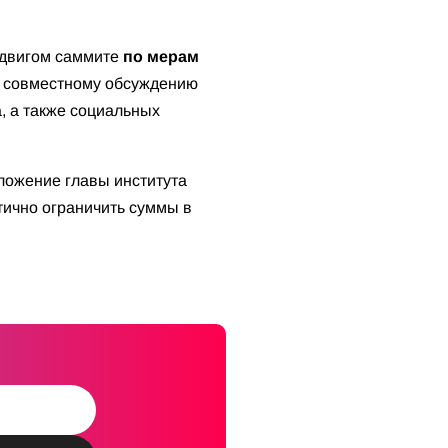
юдвигом саммите
по мерам
 и совместному обсуждению
, а также социальных
ожение главы института
тично ограничить суммы в