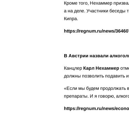
Кроме того, Нехаммер призва
а на деле. Участники беседы
Кипра.
https://regnum.ru/news/36460
В Австрии назвали алкогол
Канцлер
Карл Нехаммер
отме
должны позволить подавить и
«Если мы будем продолжать в 
препараты. И я говорю, алкого
https://regnum.ru/news/econ