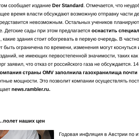
этом сообщает издание
Der Standard
. Отмечается, что неуд
ящее время власти обсуждают возможную отправку части дет
представится невозможным. Остальных учеников планируют
е. Детские сады при этом предлагается
оснастить специа
, какие здания стоит обогревать в первую очередь. В частн
т быть ограничена по времени, изменения могут коснуться 
 зданий, не имеющих первостепенной значимости, таких ка
 заявил, что отказ от российского газа не обсуждается. 14
омпания страны OMV заполнила газохранилища почти 
тные мощности. Это позволит компании осуществлять поста
бщает
news.rambler.ru.
 …полет наших цен
Годовая инфляция в Австрии по и