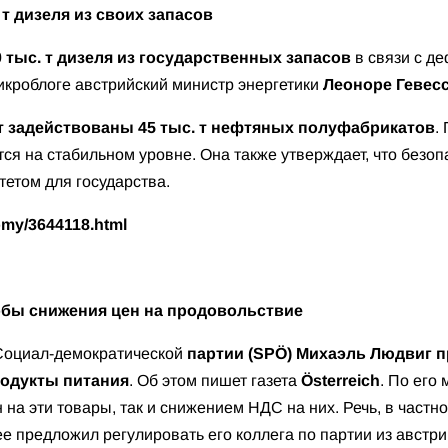
т дизеля из своих запасов
0 тыс. т дизеля из государственных запасов
в связи с д
икроблоге австрийский министр энергетики
Леоноре Гевес
т задействованы 45 тыс. т нефтяных полуфабрикатов
.
тся на стабильном уровне. Она также утверждает, что безо
етом для государства.
omy/3644118.html
бы снижения цен на продовольствие
 Социал-демократической
партии (SPÖ) Михаэль Людвиг
п
родукты питания
. Об этом пишет газета
Österreich
. По его
а эти товары, так и снижением НДС на них. Речь, в частнос
ее предложил регулировать его коллега по партии из авст