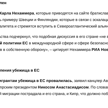
елен
Карла Нехаммера
, которые приводятся на сайте братислав
ь примеру Швеции и Финляндии, которые в связи с эскалац
алитета и стремятся вступить в Североатлантический альян
ства подчеркнул, что подобная дискуссия в его стране «не 
й политики ЕС
в международной сфере и сфере безопаснос
в в собственную оборону», – цитирует Нехаммера
РИА Но
вления убежища в ЕС
игрантам убежища в ЕС провалилась
, заявил канцлер А
кипрским президентом
Никосом Анастасиадисом
. По слова
й миграции пострадала и его страна, и Кипр, что должно по