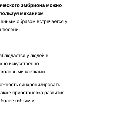
еческого эмбриона можно
спользуя механизм
венным образом встречается у
и тюлени.
наблюдается у людей в
жно искусственно
стволовыми клетками.
можность синхронизировать
акже приостановка развития
 более гибким и