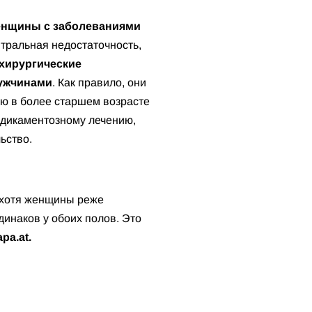
енщины с заболеваниями
итральная недостаточность,
хирургические
мужчинами
. Как правило, они
ю в более старшем возрасте
едикаментозному лечению,
ьство.
, хотя женщины реже
инаков у обоих полов. Это
pa.at.