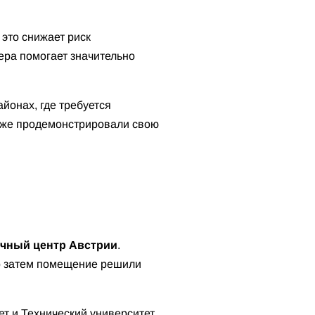
, это снижает риск
ера помогает значительно
йонах, где требуется
уже продемонстрировали свою
учный центр Австрии
.
ко затем помещение решили
ет и Технический университет