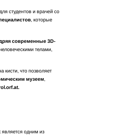
ля студентов и врачей со
специалистов
, которые
дряя современные 3D-
 человеческими телами,
а кисти, что позволяет
омическим музеем
,
rol.orf.at.
к является одним из