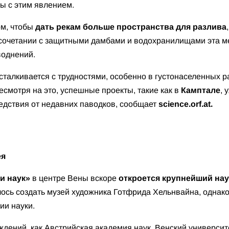
ы с этим явлением.
ом, чтобы
дать рекам больше пространства для разлива
сочетании с защитными дамбами и водохранилищами эта м
воднений.
талкивается с трудностями, особенно в густонаселенных ра
смотря на это, успешные проекты, такие как в
Камптале
, 
едствия от недавних паводков, сообщает
science.orf.at.
зея
и наук»
в центре Вены вскоре
откроется крупнейший на
ось создать музей художника Готфрида Хельнвайна, одна
ии науки.
дений, как Австрийская академия наук, Венский университ