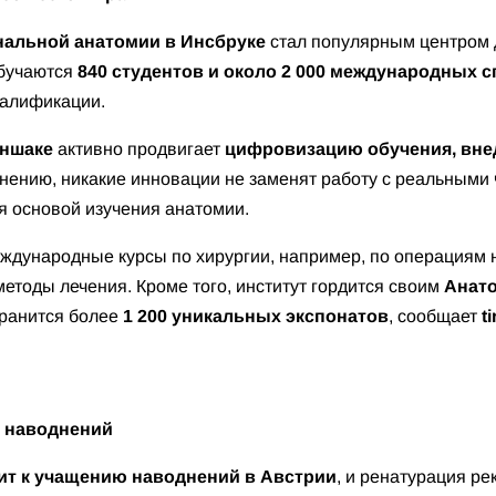
нальной анатомии в Инсбруке
стал популярным центром д
обучаются
840 студентов и около 2 000 международных 
валификации.
оншаке
активно продвигает
цифровизацию обучения, вне
 мнению, никакие инновации не заменят работу с реальными
я основой изучения анатомии.
ждународные курсы по хирургии, например, по операциям н
етоды лечения. Кроме того, институт гордится своим
Анат
хранится более
1 200 уникальных экспонатов
, сообщает
ti
от наводнений
ит к учащению наводнений в Австрии
, и ренатурация ре