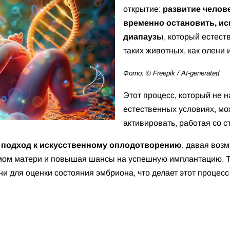
открытие:
развитие челов
временно остановить, и
диапаузы
, который естест
таких животных, как олени 
Фото: © Freepik / AI-generated
Этот процесс, который не 
естественных условиях, мо
активировать, работая со 
ь
подход к искусственному оплодотворению
, давая воз
змом матери и повышая шансы на успешную имплантацию. Т
 для оценки состояния эмбриона, что делает этот процесс