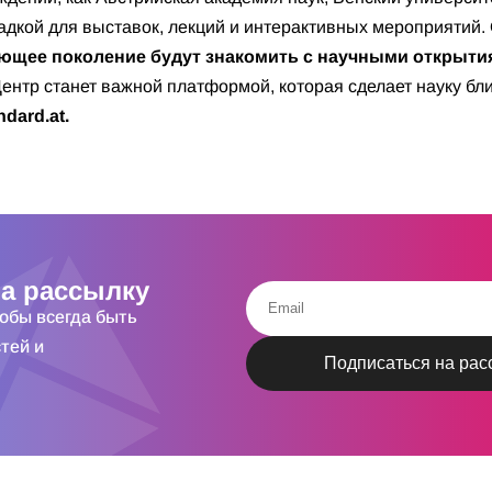
щадкой для выставок, лекций и интерактивных мероприятий.
ющее поколение будут знакомить с научными открыти
ентр станет важной платформой, которая сделает науку бл
dard.at.
а рассылку
тобы всегда быть
тей и