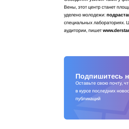
Вены, этот центр станет пло
уделено молодежи:
подраста
специальных лабораториях. Ц
аудитории, пишет
www.derstan
Подпишитесь н
Оставьте свою почту, ч
в курсе последних новос
публикаций