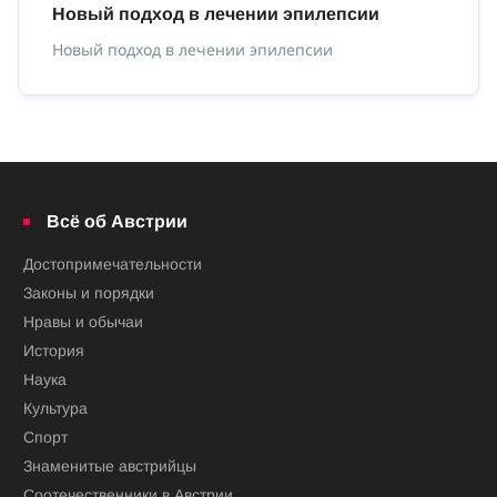
Новый подход в лечении эпилепсии
П
Новый подход в лечении эпилепсии
По
Всё об Австрии
Достопримечательности
Законы и порядки
Нравы и обычаи
История
Наука
Культура
Спорт
Знаменитые австрийцы
Соотечественники в Австрии