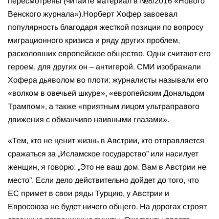
пересмотрены (читайте материал в №8/2016 «Нового
Венского журнала»).
Норберт Хофер завоевал
популярность благодаря жесткой позиции по вопросу
миграционного кризиса и ряду других проблем,
расколовших европейское общество. Одни считают его
героем, для других он – антигерой. СМИ изображали
Хофера дьяволом во плоти: журналисты называли его
«волком в овечьей шкуре», «европейским Дональдом
Трампом», а также «приятным лицом ультраправого
движения с обманчиво наивными глазами».
«Тем, кто не ценит жизнь в Австрии, кто отправляется
сражаться за „Исламское государство” или насилует
женщин, я говорю: „Это не ваш дом. Вам в Австрии не
место”. Если дело действительно дойдет до того, что
ЕС примет в свои ряды Турцию, у Австрии и
Евросоюза не будет ничего общего. На дорогах строят