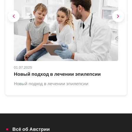
01.07.2025
01
Новый подход в лечении эпилепсии
П
Новый подход в лечении эпилепсии
По
Всё об Австрии