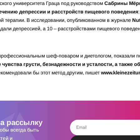
кого университета Граца под руководством
Сабрины Мёр
ечению депрессии и расстройств пищевого поведения
ой терапии. В исследовании, опубликованном в журнале
Nut
адали депрессией, а 10 – расстройствами пищевого поведен
профессиональным шеф-поваром и диетологом, показали по
 чувства грусти, безнадежности и усталости, а также 
рекомендовали бы этот метод другим, пишет
www.kleinezeitun
а рассылку
тобы всегда быть
тей и