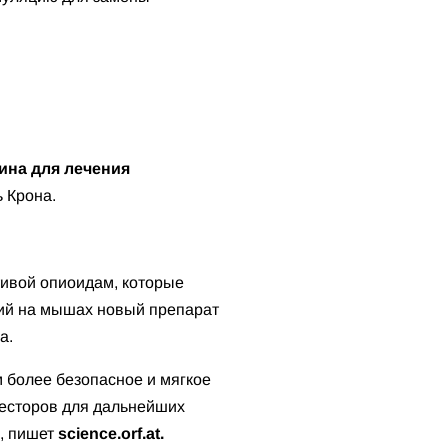
ина для лечения
ь Крона.
тивой опиоидам, которые
ий на мышах новый препарат
ма.
 более безопасное и мягкое
весторов для дальнейших
в, пишет
science.orf.at.