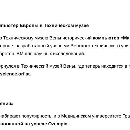
пьютер Европы в Техническом музее
р Техническому музею Вены исторический
компьютер
«Mai
вропе, разработанный учеными Венского технического униве
бретен IBM для научных исследований.
вернулся в Технический музей Вены, где теперь находится в
science.orf.at.
удения»
набирают популярность, и в Медицинском университете Гр
снованной на успехе Ozempic
.