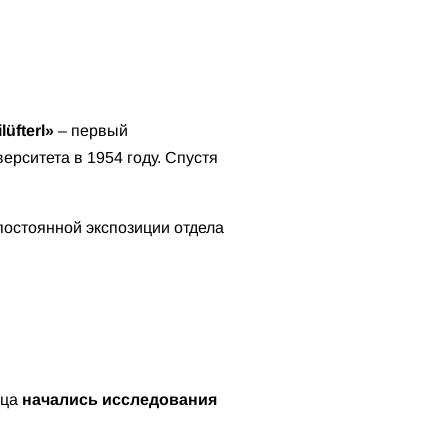
lüfterl»
– первый
рситета в 1954 году. Спустя
 постоянной экспозиции отдела
аца
начались исследования