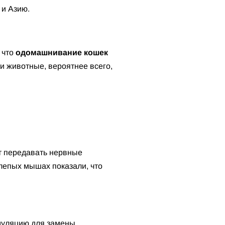
 и Азию.
 что
одомашнивание кошек
и животные, вероятнее всего,
ет передавать нервные
лепых мышах показали, что
имуляцию для замены