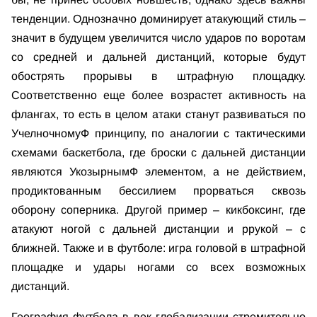
тенденции. Однозначно доминирует атакующий стиль –
значит в будущем увеличится число ударов по воротам
со средней и дальней дистанций, которые будут
обострять прорывы в штрафную площадку.
Соответственно еще более возрастет активность на
флангах, то есть в целом атаки станут развиваться по
УчелночномуФ принципу, по аналогии с тактическими
схемами баскетбола, где броски с дальней дистанции
являются УкозырнымФ элементом, а не действием,
продиктованным бессилием прорваться сквозь
оборону соперника. Другой пример – кикбоксинг, где
атакуют ногой с дальней дистанции и ррукой – с
ближней. Также и в футболе: игра головой в штрафной
площадке и удары ногами со всех возможных
дистанций.
География футбола в век глобализации стремительно