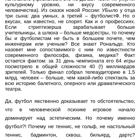
культурному уровню, ни вкусу современного
человечества). Из сказок новой России: УБыло у отца
три сына: два умных, а третий – футболистФ. Но о
вкусах, как известно, не спорят. Как и о профессиях.
Если стриптизерша зарабатывает больше
учительницы, а шлюха – больше медсестры, то почему
бы и футболистам не быть в большем почете, чем
инженерам или ученым? Все знают Рональдо. Кто
назовет мне сопоставимого с ним по известности
современного философа, физика, медика? Факт
остается фактом: за 31 день чемпионата его 64 игры
посмотрело в общей сложности 40 (!) миллиардов
зрителей. Только финал собрал телеаудиторию в 1,5
млрд. человек – больше, чем какой-либо спектакль за
всю историю балетного, оперного или драматического
театра.
Да, футбол явственно доказывает то обстоятельство,
что в человеческой психике игровое начало
доминирует над эстетическим. Но почему именно
футбол?! Почему не теннис, не гольф, не настольный
теннис, бадминтон, сквош, бильярд, дартс?