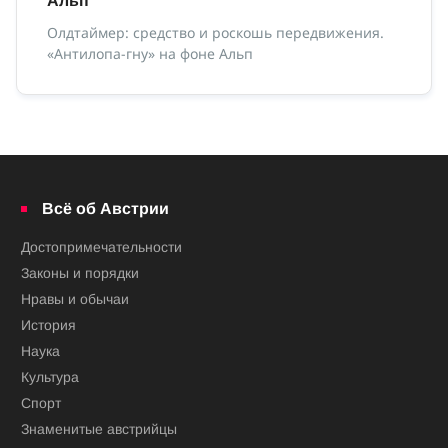
Альп
Ве
вд
Олдтаймер: средство и роскошь передвижения.
«Антилопа-гну» на фоне Альп
Всё об Австрии
Достопримечательности
Законы и порядки
Нравы и обычаи
История
Наука
Культура
Спорт
Знаменитые австрийцы