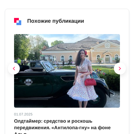
Похожие публикации
01.07.2025
01
Олдтаймер: средство и роскошь
В
передвижения. «Антилопа-гну» на фоне
в